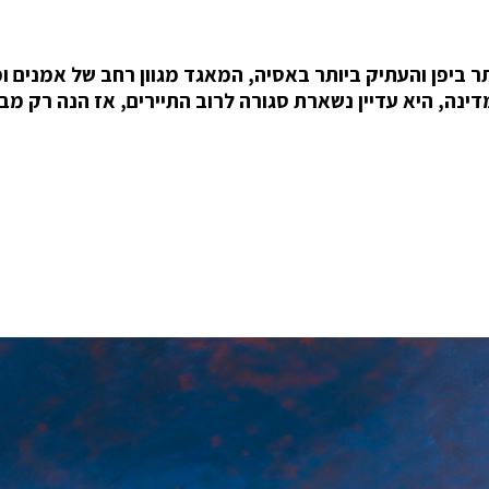
תר ביפן והעתיק ביותר באסיה, המאגד מגוון רחב של אמנים ומ
נה, היא עדיין נשארת סגורה לרוב התיירים, אז הנה רק מב