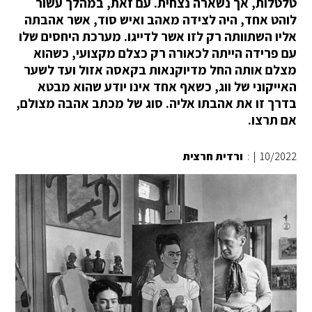
טלטלות, אך נשארה נצחית. עם זאת, במהלך עשור
לוהט אחד, היה לצידה מאהב ואיש סוד, אשר אהבתה
אליו השתוותה רק לזו אשר לדייגו. מערכת היחסים שלו
עם פרידה הייתה לכאורה רק כצלם מקצועי, כשהוא
מצלם אותה החל מדיוקנאות בקאסה אזול ועד לשער
האייקוני של ווג, כשאף אחד אינו יודע שהוא מבטא
בדרך זו את אהבתו אליה. סוג של מכתב אהבה מצולם,
אם תרצו.
10/2022
|
:
ורדית חרצית