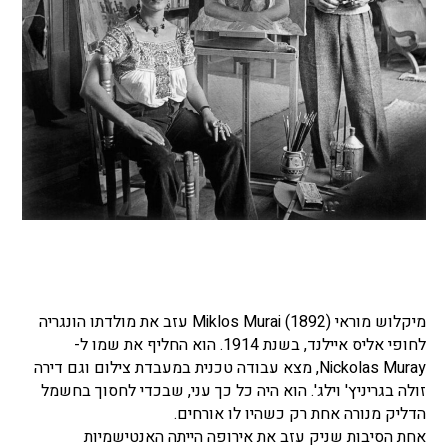
מיקלוש מוראי Miklos Murai (1892) עזב את מולדתו הונגריה
לחופי אליס איילנד, בשנת 1914. הוא החליף את שמו ל-
Nickolas Muray, מצא עבודה טכנית במעבדת צילום וגם דירה
זולה בגריניץ' וילג'. הוא היה כל כך עני, שבכדי לחסוך בחשמל
הדליק מנורה אחת רק כשהיו לו אורחים.
אחת הסיבות שניק עזב את אירופה הייתה האנטישמיות