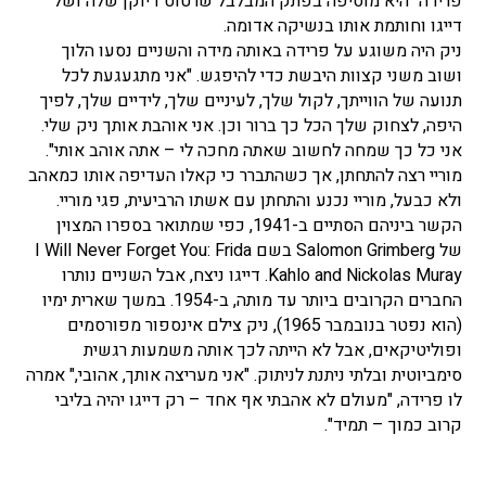
פרידה" היא מוסיפה בפתק המבלבל שרטוט דיוקן שלה ושל
דייגו וחותמת אותו בנשיקה אדומה.
ניק היה משוגע על פרידה באותה מידה והשניים נסעו הלוך
ושוב משני קצוות היבשת כדי להיפגש. "אני מתגעגעת לכל
תנועה של הווייתך, לקול שלך, לעיניים שלך, לידיים שלך, לפיך
היפה, לצחוק שלך הכל כך ברור וכן. אני אוהבת אותך ניק שלי.
אני כל כך שמחה לחשוב שאתה מחכה לי – אתה אוהב אותי".
מוריי רצה להתחתן, אך כשהתברר כי קאלו העדיפה אותו כמאהב
ולא כבעל, מוריי נכנע והתחתן עם אשתו הרביעית, פגי מוריי.
הקשר ביניהם הסתיים ב-1941, כפי שמתואר בספרו המצוין
של Salomon Grimberg בשם I Will Never Forget You: Frida
Kahlo and Nickolas Muray. דייגו ניצח, אבל השניים נותרו
החברים הקרובים ביותר עד מותה, ב-1954. במשך שארית ימיו
(הוא נפטר בנובמבר 1965), ניק צילם אינספור מפורסמים
ופוליטיקאים, אבל לא הייתה לכך אותה משמעות רגשית
סימביוטית ובלתי ניתנת לניתוק. "אני מעריצה אותך, אהובי," אמרה
לו פרידה, "מעולם לא אהבתי אף אחד – רק דייגו יהיה בליבי
קרוב כמוך – תמיד".