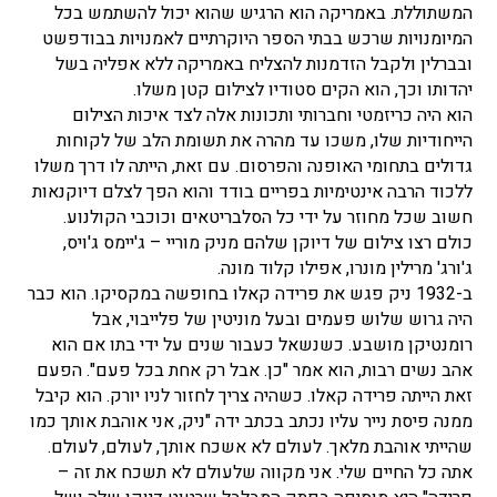
המשתוללת. באמריקה הוא הרגיש שהוא יכול להשתמש בכל
המיומנויות שרכש בבתי הספר היוקרתיים לאמנויות בבודפשט
ובברלין ולקבל הזדמנות להצליח באמריקה ללא אפליה בשל
יהדותו וכך, הוא הקים סטודיו לצילום קטן משלו.
הוא היה כריזמטי וחברותי ותכונות אלה לצד איכות הצילום
הייחודיות שלו, משכו עד מהרה את תשומת הלב של לקוחות
גדולים בתחומי האופנה והפרסום. עם זאת, הייתה לו דרך משלו
ללכוד הרבה אינטימיות בפריים בודד והוא הפך לצלם דיוקנאות
חשוב שכל מחוזר על ידי כל הסלבריטאים וכוכבי הקולנוע.
כולם רצו צילום של דיוקן שלהם מניק מוריי – ג'יימס ג'ויס,
ג'ורג' מרילין מונרו, אפילו קלוד מונה.
ב-1932 ניק פגש את פרידה קאלו בחופשה במקסיקו. הוא כבר
היה גרוש שלוש פעמים ובעל מוניטין של פלייבוי, אבל
רומנטיקן מושבע. כשנשאל כעבור שנים על ידי בתו אם הוא
אהב נשים רבות, הוא אמר "כן. אבל רק אחת בכל פעם". הפעם
זאת הייתה פרידה קאלו. כשהיה צריך לחזור לניו יורק. הוא קיבל
ממנה פיסת נייר עליו נכתב בכתב ידה "ניק, אני אוהבת אותך כמו
שהייתי אוהבת מלאך. לעולם לא אשכח אותך, לעולם, לעולם.
אתה כל החיים שלי. אני מקווה שלעולם לא תשכח את זה –