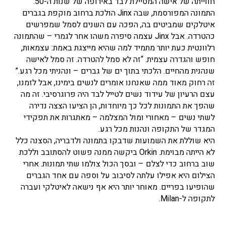
חווייתה של אישה המטיילת לבד באירופה של שנות ה-50.
התמונה המפורסמת, שבה Jinx הולכת ברחוב מוקפת בגברים
איטלקים שמביטים בה, הפכה עם השנים לסמל שמפרשים
כהטרדה. אבל Jinx עצמה סיפרה משהו אחר לגמרי – שהתמונה
רלוונטית כעת יותר מתמיד למה שהיא מייצגת באמת: עצמאות,
חופש והגדרה עצמית. “זה לא סמל להטרדה. זה סמל לאישה
שנהנית מהחיים. הלכתי בתוך ים של גברים – ונהניתי מכל רגע.”
זה רחוק מאוד ממה שאנחנו אומרים לנשים בימינו, אבל לזמנו,
עצם הרעיון של עידוד נשים לטייל לבד היה פרוגרסיבי. זה מה
שהפך את התמונות לכל כך מיוחדות, הן הציעו הצצה נדירה
לשתי נשים – מאחורי ומול המצלמה – מאתגרות את תפקידי
המגדר של התקופה ונהנות מכל רגע.
היא שוללת את השמועות שדבקו בתמונה ולדבריה, הסצנה כלל
לא הייתה מבוימת. Orkin ביקשה ממנה פשוט להסתובב וללכת
שוב ברחוב כדי לצלם – ובסך הכול צולמו שתי תמונות. אחרי
הצילום היא אפילו עלתה לסיבוב על וספה עם אחד הגברים
שהופיעו בפריים. מאוחר יותר היא אף נישאה לאיטלקי ועברה
לתקופה ל-Milan.