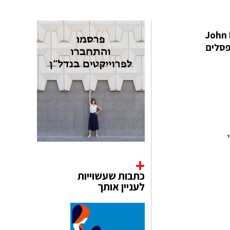
חלוצת הפיסול ההיפר-ריאליסטי בעולם, אשר יחד עם Duane Hanson ועם John De
פסלים
כתבות שעשוייות
לעניין אותך