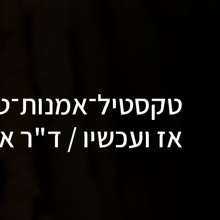
טקסטיל־אמנות־ט
אז ועכשיו / ד"ר אי