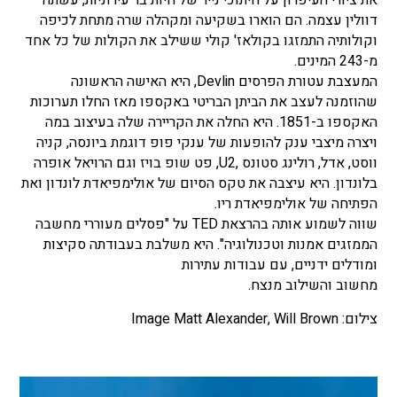
דוולין עצמה. הם הוארו בשקיעה ומקהלה שרה מתחת לכיפה
וקולותיה התמזגו בקולאז' קולי ששילב את הקולות של כל אחד
מ-243 המינים.
המעצבת עטורת הפרסים Devlin, היא האישה הראשונה
שהוזמנה לעצב את הביתן הבריטי באקספו מאז החלו תערוכות
האקספו ב-1851. היא החלה את הקריירה שלה בעיצוב במה
ויצרה מיצבי ענק להופעות של ענקי פופ דוגמת ביונסה, קניה
ווסט, אדל, רולינג סטונס ,U2, פט שופ בויז וגם הרויאל אופרה
בלונדון. היא עיצבה את טקס הסיום של אולימפיאדת לונדון ואת
הפתיחה של אולימפיאדת ריו.
שווה לשמוע אותה בהרצאת TED על "פסלים מעוררי מחשבה
הממזגים אמנות וטכנולוגיה". היא משלבת בעבודתה סקיצות
ומודלים ידניים, עם עבודות עתירות
מחשוב והשילוב מנצח.
צילום: Image Matt Alexander, Will Brown