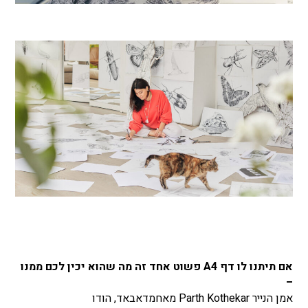
אם תיתנו לו דף A4 פשוט אחד זה מה שהוא יכין לכם ממנו
–
אמן הנייר Parth Kothekar מאחמדאבאד, הודו