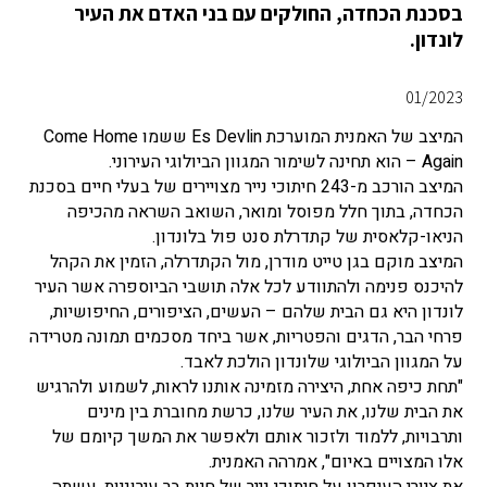
בסכנת הכחדה, החולקים עם בני האדם את העיר
לונדון.
01/2023
המיצב של האמנית המוערכת Es Devlin ששמו Come Home
Again – הוא תחינה לשימור המגוון הביולוגי העירוני.
המיצב הורכב מ-243 חיתוכי נייר מצויירים של בעלי חיים בסכנת
הכחדה, בתוך חלל מפוסל ומואר, השואב השראה מהכיפה
הניאו-קלאסית של קתדרלת סנט פול בלונדון.
המיצב מוקם בגן טייט מודרן, מול הקתדרלה, הזמין את הקהל
להיכנס פנימה ולהתוודע לכל אלה תושבי הביוספרה אשר העיר
לונדון היא גם הבית שלהם – העשים, הציפורים, החיפושיות,
פרחי הבר, הדגים והפטריות, אשר ביחד מסכמים תמונה מטרידה
על המגוון הביולוגי שלונדון הולכת לאבד.
"תחת כיפה אחת, היצירה מזמינה אותנו לראות, לשמוע ולהרגיש
את הבית שלנו, את העיר שלנו, כרשת מחוברת בין מינים
ותרבויות, ללמוד ולזכור אותם ולאפשר את המשך קיומם של
אלו המצויים באיום", אמרהה האמנית.
את ציורי העיפרון על חיתוכי נייר של חיות בר עירוניות, עשתה