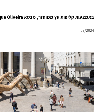
באמצעות קליפות עץ ממוחזר, מבטא Henrique Oliveira הברזילאי, את העוצמה של הטבע וההתנגשות שלו עם העיר.
09/2024