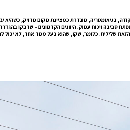
נקודה, בגיאומטריה, מוגדרת כמציינת מקום מדויק, כשהיא ע
תח סביבה ויכוח עמוק. היוונים הקדמונים – שדבקו בהגדרת
את שלילית. כלומר, שקו, שהוא בעל ממד אחד, לא יכול לה