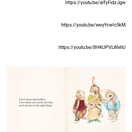
https://youtu.be/aIfyFidzJgw
https://youtu.be/weyYcwIc5kM
https://youtu.be/BHKUPVLWxhU