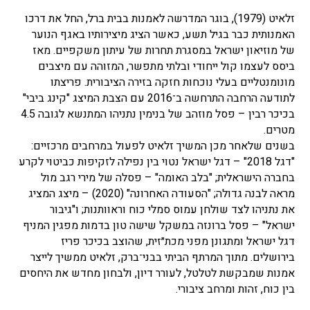
זלאיט (1979), בוגר המדרשה לאמנות בבית ברל, החל את דרכו
האמנותית כבר בגיל תשע, כאשר הציג מיצירותיו באגף הנוער
של מוזיאון ישראל במסגרת תחרות של עיתון משקפיים. מאז
ביסס לעצמו קול ייחודי ובלתי מתפשר, המזוהה עם מיצבים
מונומנטליים בעלי נוכחות חזקה בזירה הציבורית. פריצתו
לתודעה הרחבה התרחשה ב־2016 עם הצבת המיצג "קינג ביבי"
בכיכר רבין
–
פסל מוזהב של בנימין נתניהו המתנשא לגובה 4.5
מטרים.
בשנים שלאחר מכן המשיך זלאיט לפעול במרחבים מרכזיים:
"דגל 2018"
–
דגל ישראל נטוי בין נפילה לזקיפות כביטוי לקרע
בחברה הישראלית; "בלב האומה"
–
פסלה של מירי רגב מול
מראה לבנה גדולה; "הסעודה האחרונה" (2020)
–
מיצג המציג
את נתניהו לצד שולחן עמוס סמלי כוח וראוותנות; ו"גיבור
ישראל"
–
פסל ברונזה במשקל שישה טון בדמות מפגין המניף
דגל ישראל ומתגונן מפני מכת״זית, שהוצב בכיכר פריז
בירושלים. מתוך המרתף הביתי בבני־ברק, זלאיט ממשיך לייצר
אמנות שמבקשת לטלטל, לעורר דיון, ולבחון מחדש את היחסים
בין כוח, זהות ומרחב ציבורי.