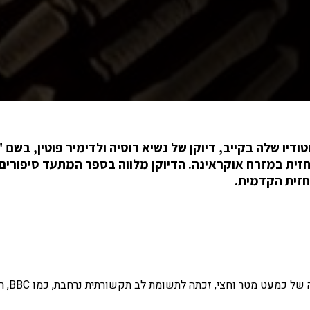
ינית Dariya Marchenko יצרה בסטודיו שלה בקייב, דיוקן של נשיא רוסיה ולדימיר פוטין, בשם
ים שנאספו מהחזית במזרח אוקראינה. הדיוקן מלווה בספר המתעד סיפורי
חזית הקדמית.
יצירת האמנות המדהימה והמונומנ