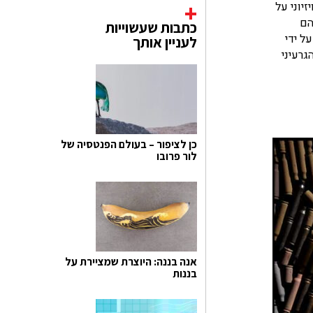
יוני על
הם
כתבות שעשוייות
וספות, אחת מהן "עין המלחמה", בנויה עם תיל וכדורים היוצרים עין שבתוכה נמצא מזכר בודפשט, מסמך שנחתם ב-1994 על ידי
לעניין אותך
גרעיני
כן לציפור – בעולם הפנטסיה של
לור פרובו
אנה בננה: היוצרת שמציירת על
בננות