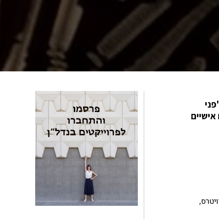
 "פני
ם אישיים
טלית הזו, המתנשאת לגובה של כמעט מטר וחצי, זכתה לתשומת לב תקשורתית נרחבת, כמו BBC, רויטרס,