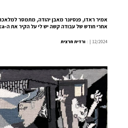
אמיר ראדו, פנסיונר מאבן יהודה, מתמסר למלאכת ה
אחרי חודש של עבודה קשה יש לי על הקיר את ה-Guernica. לא בגודל האמיתי, רק 100 ס״מ על 48 ס״מ.
12/2024
|
:
ורדית חרצית