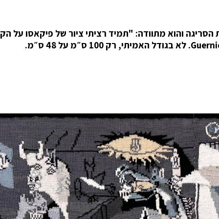
סריגה והוא מתוודה: "תמיד רציתי ציור של פיקאסו על הקי