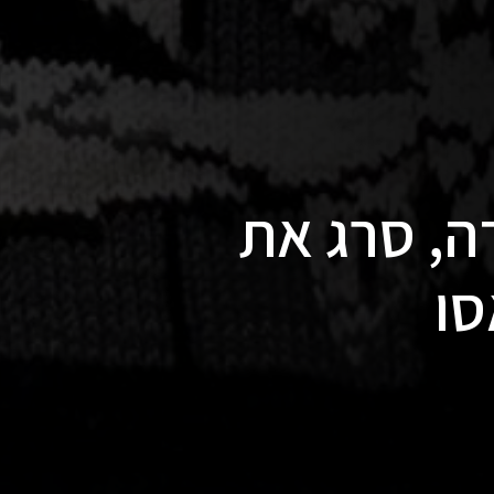
ה, סרג את
סו