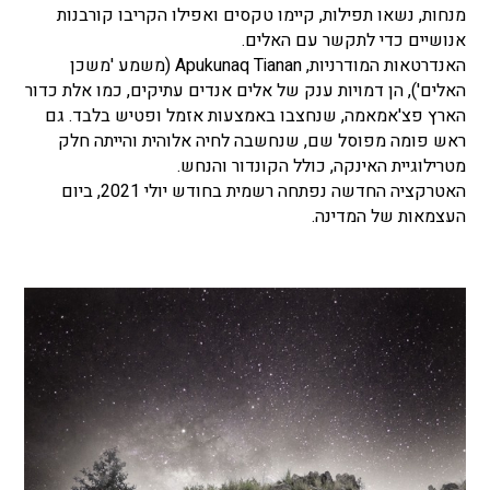
מנחות, נשאו תפילות, קיימו טקסים ואפילו הקריבו קורבנות
אנושיים כדי לתקשר עם האלים.
האנדרטאות המודרניות, Apukunaq Tianan (משמע 'משכן
האלים'), הן דמויות ענק של אלים אנדים עתיקים, כמו אלת כדור
הארץ פצ'אמאמה, שנחצבו באמצעות אזמל ופטיש בלבד. גם
ראש פומה מפוסל שם, שנחשבה לחיה אלוהית והייתה חלק
מטרילוגיית האינקה, כולל הקונדור והנחש.
האטרקציה החדשה נפתחה רשמית בחודש יולי 2021, ביום
העצמאות של המדינה.