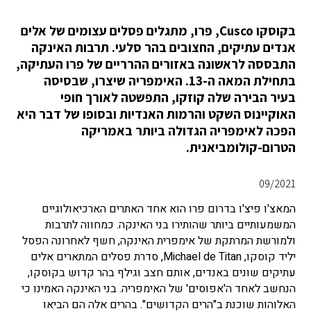
בקוסקו Cusco, פרו, מתגלים פסלים עצומים של אלים
אנדים עתיקים, החצובים בהר סלעי. תרבות האינקה
התבססה לראשונה באזורים ההרריים של פרו העתיקה,
בתחילת המאה ה-13. האימפריה שיצרו, שבסיסה
בעיר הבירה שלה קוזקו, התפשטה לאורך חופי
האוקיינוס ​​השקט והרמות האנדיות ובסופו של דבר היא
הפכה לאימפריה הגדולה ביותר באמריקה
הטרום-קולומביאנית.
09/2021
המאצ'ו פיצ'ו בדרום פרו הוא אחד האתרים הארכיאולוגיים
המשמעותיים ביותר שהותירו בני האינקה. כמחווה לתרבות
ולמורשת המרתקת של אימפרית האינקה, חשף לאחרונה הפסל
יליד קוסקו, Michael de Titan, סדרת פסלים המתארים אלים
עתיקים שונים באנדים, אותם חצב וגילף בהר קדוש בקוסקו,
הנחשב לאחד ה'אפוסים' של האימפריה. בני האינקה האמינו כי
האלוהות שוכנת ב"הרים הקדושים". בהרים אלה הם הביאו