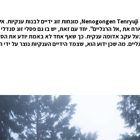
עמוק בהרים של מחוז סאיטאמה, במקדש Nenogongen Tenryuji Temple, מונחות זוג ידיים לבנות ענקיו
דלי קש) במשקל 2 טון, שני זוגות סנדלי Geta ונעל עקב אדומה ענקית. כך שאף אחד לא באמת יודע את 
ים. מה שכן ידוע הוא, שצמד הידיים הענקיות נוצר על ידי 