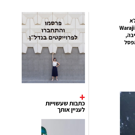
ת. אלא
שלמרבה האירוניה, המקדש מפורסם בכך שהוא מארח את ,אל הרגליים". יחד עם זאת, יש בו גם פסלי זוג סנדלי Waraji
הסיבה,
הפסל
כתבות שעשוייות
לעניין אותך