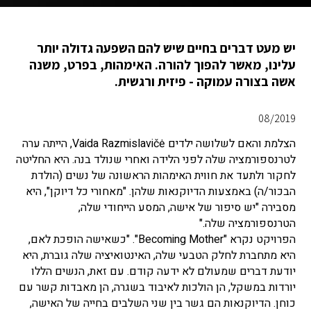
יש מעט דברים בחיים שיש להם השפעה גדולה יותר
עלינו, מאשר להפוך להורה. האימהות, בפרט, משנה
אשה בצורה עמוקה - פיזית ורגשית.
08/2019
הצלמת והאם לשלושה ילדים Vaida Razmislavičė, הייתה ערה
לטרנספורמציה שלה לפני הלידה ואחרי שנולד בנה. היא החליטה
לחקור ולתעד את חווית האימהות הראשונה של נשים (הולדת
הבכור/ה) באמצעות הדיוקנאות שלהן. "מאחורי כל דיוקן", היא
מסבירה "יש סיפור של אישה, המסע הייחודי שלה,
הטרנספורמציה שלה."
הפרויקט נקרא "Becoming Mother". "כשאישה הופכת לאם,
היא מתחברת לחלק הטבעי שלה, האינטואיציה שלה גוברת, היא
יודעת דברים שמעולם לא ידעה קודם. עם זאת, הנשים הללו
יורדות במשקל, הן הולכות לאיבוד בשגרה, הן מאבדות קשר עם
כוחן. הדיוקנאות הם גשר בין שני השלבים בחייה של האישה,