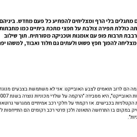
 מתגלים בלי הרף ומצליחים להפתיע כל פעם מחדש. ביניהם
ית Severija Incirauskaite, שעבודתה כוללת תפירה צולבת על חפצי מתכת ביתיים כמו מחבתות
רבבת תרבות פופ עם אומנות וטכניקה מסורתית. תוך שילוב
ליחה להפוך חפץ פשוט ולעתים גם חלוד ואבוד, למשהו יפה
קמה הם לרוב תואמים לצבע האובייקט. אני לא משתמשת בצבעים מנוגד
 הקטלניות בכבישים. אז רקמתי על חלקי רכב אמיתיים ממגרשי גרוטאו
ק במקום בו התרחשה התאונה ולכן פרטי רכב רקומים הם התייחסות ל
ת".