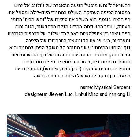
ההשראה ל"נחש מיסטי" מגיעה מהאגדה של ג'ולונג, אל נחש
במסורת הסינית העתיקה, השולט במחזורי היום-לילה ומסמל את
חיי הנצח. בנוסף, הוא משלב את סיפורו של "נחש הבית" הרומי
העתיק, שומר המשפחה. המיזוג מגלם התחדשות, הגנה וחוט
חיים ניצחי בין ציוויליזציות. זאת לצד שילוב של תרבויות מזרחיות
ומערביות, מעשיר את הקונוטציה התרבותית של היצירה.
גוף "הנחש המיסטי" עשוי מחומר קל משקל הניתן למחזור והוא
עשוי מתקן מתנפח. הדוגמאות הנועזות של גוף הנחש עשויות
מחומרים ממוחזרים, שזורות במוטיבים סיניים מסורתיים
ומוטיבים רומיים עתיקים (כגון קשקשי נחש), המסמלים את
המעבר בין דרקון לנחש של השנה הסינית החדשה.
name: Mystical Serpent
designers: Jiewen Luo, Linhui Miao and Yanlong Li