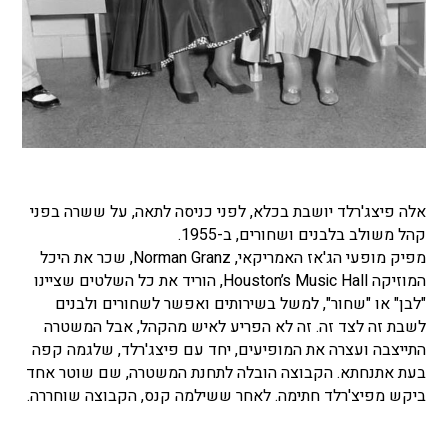
אלה פיצג'רלד יושבת בכלא, לפני כניסה לתאה, על ששרה בפני
קהל משולב בלבנים ושחורים, ב-1955.
מפיק מופעי הג'אז האמריקאי, Norman Granz, שכר את היכל
המוזיקה Houston’s Music Hall, הוריד את כל השלטים שציינו
"לבן" או "שחור", למשל בשירותים ואפשר לשחורים ולבנים
לשבת זה לצד זה. זה לא הפריע לאיש מהקהל, אבל המשטרה
התייצבה ועצרה את המופיעים, יחד עם פיצג'רלד, שלגמה קפה
בעת אתנחתא. הקבוצה הובלה לתחנת המשטרה, שם שוטר אחד
ביקש מפיצ'רלד חתימה. לאחר ששילמה קנס, הקבוצה שוחררה.