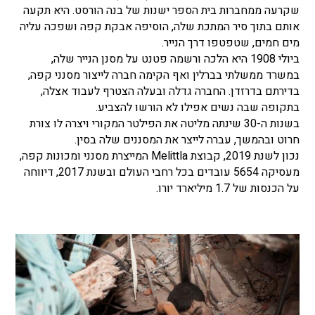
שקרעה ממחברות בית הספר ישנות של בנה הורסט. היא תקעה
אותם בתוך סיר המתכת שלה, הוסיפה אבקת קפה ושפכה עליה
מים חמים, שטפטפו דרך הנייר.
⁣ביולי 1908 היא הלכה ורשמה פטנט על מסנן הנייר שלה,
במשרד ממשלתי בברלין ואף הקימה חברה לייצור מסנני קפה,
בדירתם בדרזדן. החברה גדלה ובעלה הצטרף לעבוד אצלה,
בתקופה שבה נשים אפילו לא הורשו להצביע.⁣
בשנות ה-30 שינתה מליטה את הפילטר המקורי ויצרה לו צורת
חרוט ובהמשך, עברה לייצר את המסננים שלה בסין.
⁣נכון לשנת 2019, קבוצת Melittla המייצרת מסנני ומכונות קפה,
מעסיקה 5654 עובדים בכל רחבי העולם ובשנת 2017, דיווחה
על הכנסות של 1.7 מיליארד יורו.