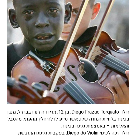
הילד Diego Frazão Torquato, בן 12, מריו דה ז'נרו בברזיל, מנגן
בכינור בלוויית המורה שלו, אשר סייע לו להיחלץ מהעוני, מהסבל
והאלימות – באמצעות נגינה בכינור.
הילד זכה לכינוי Diego do Violin, בעקבות נגינתו המרגשת