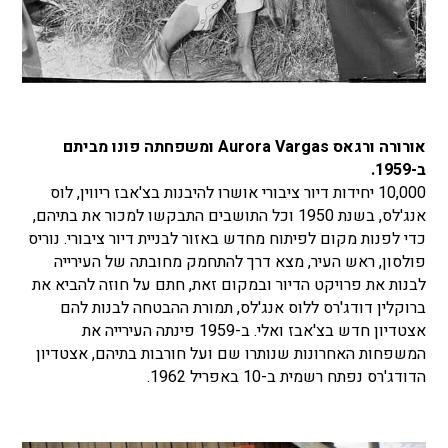
אורורה ורגאס Aurora Vargas ומשפחתה פונו מביתם
ב-1959.
10,000 יחידות דיור ציבורי אושרו להיבנות בצ'אבז ריווין, לוס
אנג'לס, בשנת 1950 וכל התושבים התבקשו למכור את בתיהם,
כדי לפנות מקום לפיתוח מחדש באזור לבניית דיור ציבורי. נוריס
פולסון, ראש העיר, מצא דרך להתחמק מחובתה של העירייה
לבנות את פרויקט הדיור ובמקום זאת, חתם על חוזה להביא את
ברוקלין דודג'רס ללוס אנג'לס, תמורת ההבטחה לבנות להם
אצטדיון חדש בצ'אבז ואלי. ב-1959 פינתה העירייה את
המשפחות האחרונות שנותרו שם ועל חורבות בתיהם, אצטדיון
הדודג'רס נפתח רשמית ב-10 באפריל 1962.