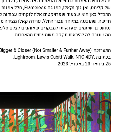
זו לא חווית האמנות החווייתית הראשונה או היחידה, בלונדון
של קלימט, ואן גוך וקאלו, כמו גם Frameless, חלל אמנות דיגיטלי חדש קבוע במארבל ארץ'.
חדשה, שתוכננה במיוחד עבור החלל. פרידה קאלו מצידה מע
נטוש, כך שיזמים יצעו אותו למבקרים שאוהבים לצלם סלפי
מה שגורם לה להיראות תקפה משמעותית מהאחרות.
התערוכה 'Bigger & Closer (Not Smaller & Further Away)'
בכתובת ,Lightroom, Lewis Cubitt Walk, N1C 4DY.
25 בינואר-23 באפריל 2023