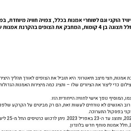
ויד הוקני וגם לשוחרי אמנות בכלל, צפויה חוויה מיוחדת, במ
אשר יקרין דיגיטלית את מיטב עבודותיו, על קירות חלל תצוגה בן 4 קומות, המחבק את הצופים בהקרנת אמנו
David Hockney: Big היא חצי תערוכת אמנות, חצי מיצב תיאטרוני. היא תוביל את הצופים לאורך תהליך היצ
ם כדי ליצור את הציורים שלו – ותציג כמה מיצירות האמנות הגדולות 
ו, המוסיף נופך אישי לחוויה הייחודית הזו.
 רוב האנשים לא טורחים לעשות זאת, הם רק מביטים על הקרקע שלפני
וקני בפסקול התערוכה.
התערוכה תיפתח ב-King's Cross שבלונדון, ב-25 בינואר 2023, ותוצג ע