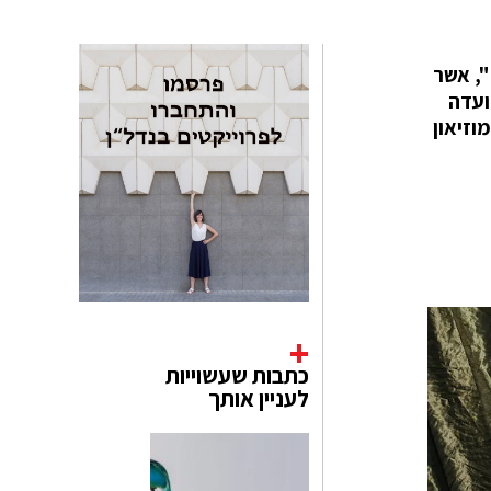
מוזיאון Tasmania’s Museum of Old and New Art (MONA) באוסטרליה, פתח תערוכה בשם "Ladies Lounge", אשר
ועדה
וזיאון
כתבות שעשוייות
לעניין אותך