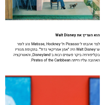
הוא העריץ את Walt Disney
לצד אהבתו ל־Picasso ול־Matisse, Hockney נהג לומר
ש־Walt Disney היה "אמן אמריקאי גדול". בתקופת מגוריו
בקליפורניה ביקר פעמים רבות ב־Disneyland, והאטרקציה
האהובה עליו הייתה Pirates of the Caribbean.