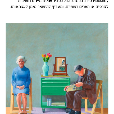
Hockney סירב בנימוס. הוא הסביר שאינו מייחס חשיבות
לפרסים או תארים רשמיים, ומעדיף להישאר נאמן לעצמאותו.