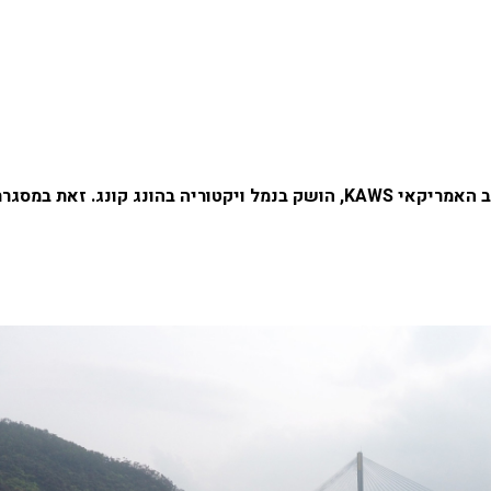
פסל מתנפח מונומנטלי באורך 121 מטר, שיצר אמן הרחוב האמריקאי KAWS, הושק בנמל ויקטוריה בהונג קונג. 