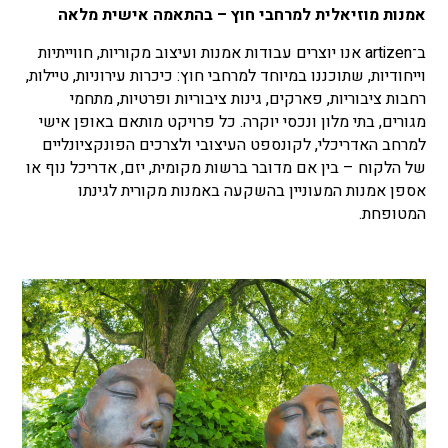
אמנות מוזיאלית למרחבי חוץ – בהתאמה אישית מלאה
ב־artizen אנו יוצרים עבודות אמנות ועיצוב מקוריות, חווייתיות
וייחודיות, שתוכננו במיוחד למרחבי חוץ: כיכרות עירוניות, טיילות,
רחבות ציבוריות, פארקים, גינות ציבוריות ופרטיות, מתחמי
מגורים, בתי מלון ונכסי יוקרה. כל פרויקט מותאם באופן אישי
למרחב האדריכלי, לקונספט העיצובי ולצרכים הפונקציונליים
של הלקוח – בין אם מדובר ברשות מקומית, יזם, אדריכל נוף או
אספן אמנות המעוניין בהשקעה באמנות מקורית לגינתו
המטופחת.