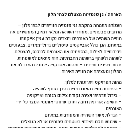
הארחה / גן פנטזיות מצטלם לבתי מלון
artizen מתמחה בהקמת גני פנטזיה חווייתיים לבתי מלון –
מרחבים צבעוניים, מעוררי השראה ומלאי דמיון, המעשירים את
חוויית השהייה של האורחים ויוצרים נקודת עניין אייקונית
במתחם. הגן כולל אובייקטים פיסוליים גדולי־ממדים, צבעוניים
וידידותיים לצילום, המזמינים את האורחים להיכנס, להצטלם,
לשהות ולשתף ברשתות החברתיות. הוא מתאים למשפחות,
זוגות, צעירים ותיירים – ומהווה אטרקציה ייחודית המבדלת את
המלון ומעצימה את חוויית האירוח.
מהות הפרויקט ויתרונותיו למלון:
– העשרת חוויית האורח ויצירת ערך מוסף לשהייה
– בידול תדמיתי ויצירת נקודת צילום מזוהה ואייקונית
– חשיפה אורגנית רחבה ותוכן שיווקי אותנטי הנוצר על-ידי
האורחים
– הגדלת משך השהייה והמעורבות במתחם
– שימוש חכם ויצירתי בשטחים פתוחים או לא מנוצלים