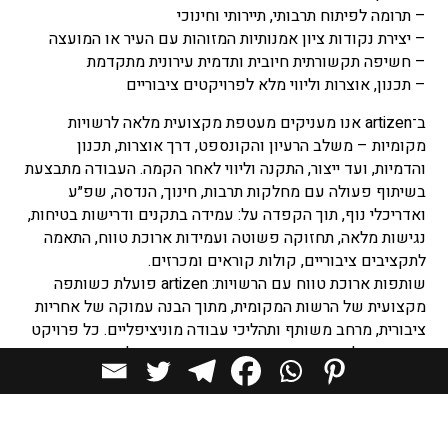
– תרומה לפיתוח תרבותי, תיירותי וחינוכי
– יצירת נקודות ציון אמנותיות המזוהות עם העיר או המועצה
– חשיפה תקשורתית חיובית ותדמית עירונית מתקדמת
– תכנון, אוצרות וליווי מלא לפרויקטים ציבוריים
ב־artizen אנו מעניקים מעטפת מקצועית מלאה לרשויות
מקומיות – משלב הרעיון והקונספט, דרך אוצרות, תכנון
והדמיות, ועד ייצור, התקנה וליווי לאחר הקמה. העבודה מתבצעת
בשיתוף פעולה עם מחלקות תרבות, חינוך, הנדסה, שפ״ע
ואדריכלי נוף, תוך הקפדה על: עמידה בתקנים ודרישות בטיחות,
נגישות מלאה, תחזוקה פשוטה ועמידות ארוכת טווח, התאמה
לתקציבים ציבוריים, קולות קוראים ומכרזים.
שותפות ארוכת טווח עם הרשויות: artizen פועלת כשותפה
מקצועית של הרשות המקומית, מתוך הבנה עמוקה של אחריות
ציבורית, מרחב משותף ותהליכי עבודה מוניציפליים. כל פרויקט
נבנה בדיאלוג פתוח עם הרשות – מתוך מטרה לייצר מרחב
ציבורי איכותי, משמעותי ועמיד, המשרת את הקהילה לאורך
שנים.