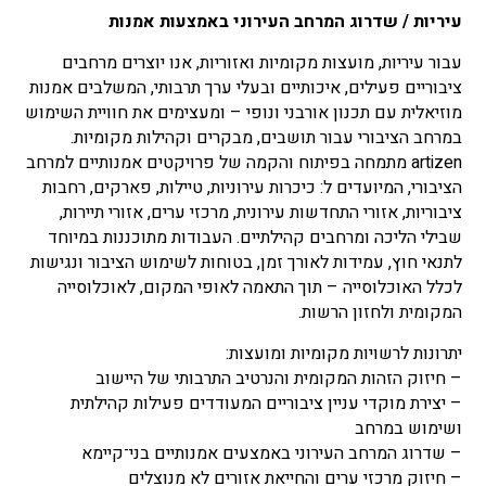
עיריות / שדרוג המרחב העירוני באמצעות אמנות
עבור עיריות, מועצות מקומיות ואזוריות, אנו יוצרים מרחבים
ציבוריים פעילים, איכותיים ובעלי ערך תרבותי, המשלבים אמנות
מוזיאלית עם תכנון אורבני ונופי – ומעצימים את חוויית השימוש
במרחב הציבורי עבור תושבים, מבקרים וקהילות מקומיות.
artizen מתמחה בפיתוח והקמה של פרויקטים אמנותיים למרחב
הציבורי, המיועדים ל: כיכרות עירוניות, טיילות, פארקים, רחבות
ציבוריות, אזורי התחדשות עירונית, מרכזי ערים, אזורי תיירות,
שבילי הליכה ומרחבים קהילתיים. העבודות מתוכננות במיוחד
לתנאי חוץ, עמידות לאורך זמן, בטוחות לשימוש הציבור ונגישות
לכלל האוכלוסייה – תוך התאמה לאופי המקום, לאוכלוסייה
המקומית ולחזון הרשות.
יתרונות לרשויות מקומיות ומועצות:
– חיזוק הזהות המקומית והנרטיב התרבותי של היישוב
– יצירת מוקדי עניין ציבוריים המעודדים פעילות קהילתית
ושימוש במרחב
– שדרוג המרחב העירוני באמצעים אמנותיים בני־קיימא
– חיזוק מרכזי ערים והחייאת אזורים לא מנוצלים