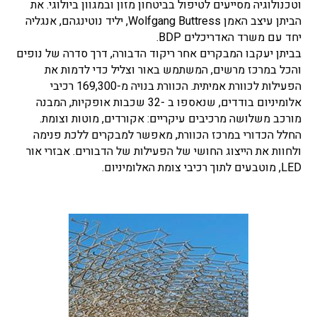
וטכנולוגיה מסייעים לטיפול בביטחון מזון ובמגוון ביולוגי. את
הביתן עיצב האמן Wolfgang Buttress, יליד נוטינגהם, אנגליה
יחד עם משרד האדריכלים BDP.
בביתן יעקבו המבקרים אחר ריקוד הדבורה, דרך סדרה של נופים
והכל במרכז מרשים, המשתמש באור וצליל כדי לדמות את
הפעילות לכוורת אמיתית. הכוורת בנויה מ-169,300 רכיבי
אלומיניום בודדים, שנאספו ב -32 שכבות אופקיות, המבנה
מורכב משלושה מרכיבים עיקריים: אקורדים, מוטות וצומת.
החלל הכדורי במרכז הכוורת, מאפשר למבקרים ללכת פנימה
ולחוות את הייצוג החושי של הפעילות של הדבורים. אבזרי אור
LED, מוטבעים לתוך רכיבי צומת האלומיניום.