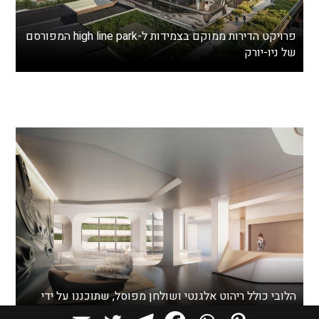
פרויקט הדירות ממוקם בצמידות ל-high line park המפורסם
של ניו-יורק
הלובי כולל ריהוט אלגנטי ושולחן מפוסל, שתוכננו על ידי
זאהה חדיד