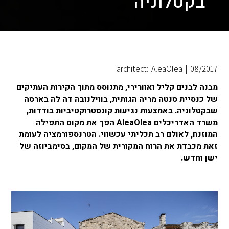
בקטלוניה
architect: AleaOlea
|
08/2017
מבנה לבנים קליל ואוורירי, מתנוסס מתוך הקירות העתיקים
של כנסיית סנטה מריה הגותית, בווילנובה דה לה בארסה
שבקטלוניה. באמצעות נגיעות קונסטרוקטיביות בודדות,
משרד האדריכלים AleaOlea הפך את מקום התפילה
המוזנח, לאולם רב תכליתי עכשווי. הטרנספורמציה לעומת
זאת מכבדת את הרוח המקורית של המקום, בסימביוזה של
ישן וחדש.