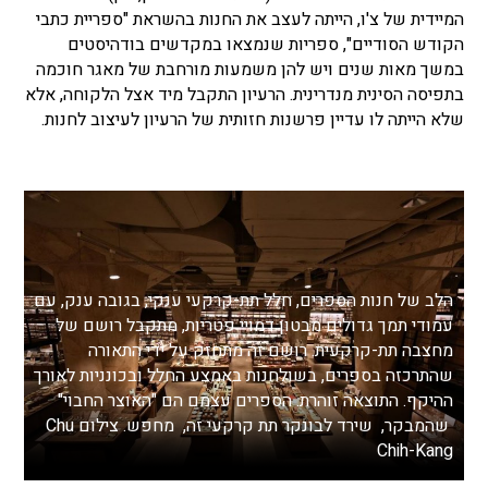
המיידית של צ'ו, הייתה לעצב את החנות בהשראת "ספריית כתבי
הקודש הסודיים", ספריות שנמצאו במקדשים בודהיסטים
במשך מאות שנים ויש להן משמעות מורחבת של מאגר חוכמה
בתפיסה הסינית מנדרינית. הרעיון התקבל מיד אצל הלקוחה, אלא
שלא הייתה לו עדיין פרשנות חזותית של הרעיון לעיצוב לחנות.
הלב של חנות הספרים, חלל תת-קרקעי ענקי, בגובה ענק, עם
עמודי תמך גדולים מבטון דמויי פטריות, מתקבל רושם של
מחצבה תת-קרקעית. רושם זה מתחזק על ידי התאורה
שהתרכזה בספרים, בשולחנות באמצע החלל ובכונניות לאורך
ההיקף. התוצאה זוהרת. הספרים עצמם הם "האוצר החבוי"
שהמבקר, שירד לבונקר תת קרקעי זה, מחפש. צילום Chu
Chih-Kang