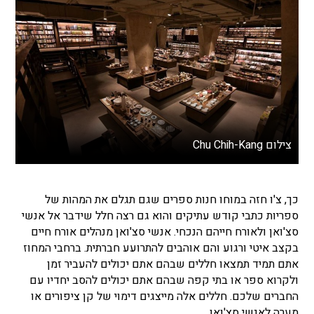
צילום Chu Chih-Kang
כך, צ'ו חזה במוחו חנות ספרים שגם תגלם את המהות של
ספריות כתבי קודש עתיקים והוא גם רצה חלל שידבר אל אנשי
סצ'ואן ולאורח חייהם הנכחי. אנשי סצ'ואן מנהלים אורח חיים
בקצב איטי ורגוע והם אוהבים להתרועע חברתית. ברחבי המחוז
אתם תמיד תמצאו חללים שבהם אתם יכולים להעביר זמן
ולקרוא ספר או בתי קפה שבהם אתם יכולים להסב יחדיו עם
החברים שלכם. חללים אלה מייצגים דימוי של קן ציפורים או
מערה לאנשי סצ'ואן.