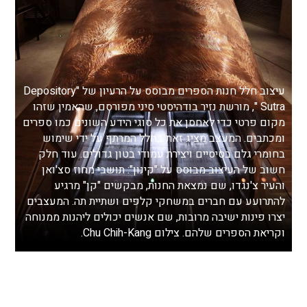
עיצוב חלל חנות הספרים מבוסס על הרעיון של "Depository
Sutra ", מורשת נזיר בודהיסטי סיני מפורסם, שהאמין שזהו
מקום פרטי כדי לאחסן את כל סוגי הידע השונים כמו ספרים
ומכתבים. המעצב מציג זאת בחלל המרתף על ידי שימוש
בחומרי גלם בסיסיים ויצירת עמודי בטון גדולים. עוד חלק
חשוב של העיצוב מבוסס על "קינון": תושבי מחוז סצ'ואן
והעיר צ'נגדו, שם נמצאת החנות, מבקשים "קן" מרגיע
להתרועע עם חברים במשחקי קלפים ושתיית תה. המעצבים
יצרו פינות ישיבה מרובות, שם אנשים יכולים ליהנות ממנוחה
וקריאת הספרים שלהם. צילום Chu Chih-Kang.