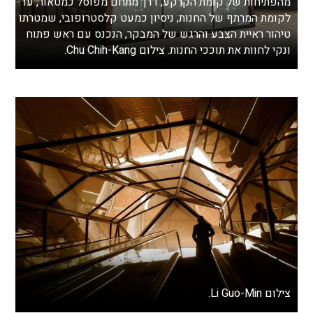
מהפתיחות של קומת הקרקע, דרך מתחם מפוסל כמטאור, עד
לקומת המרתף של החנות; ניסיון כמעט קלסטרופובי, שמטרתו
טיהור ראיית הצבע והרגש של המבקר, הנכנס עם ראש פתוח
ונקי לחוות את תוככי החנות. צילום Chu Chih-Kang.
צילום Li Guo-Min.