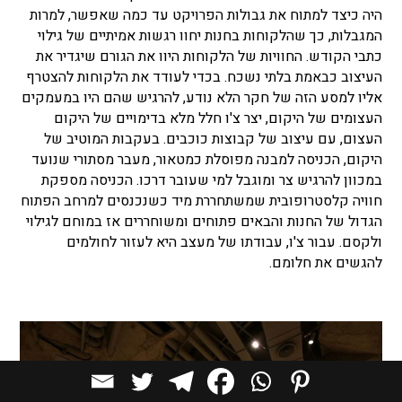
היה כיצד למתוח את גבולות הפרויקט עד כמה שאפשר, למרות
המגבלות, כך שהלקוחות בחנות יחוו רגשות אמיתיים של גילוי
כתבי הקודש. החוויות של הלקוחות היוו את הגורם שיגדיר את
העיצוב כבאמת בלתי נשכח. בכדי לעודד את הלקוחות להצטרף
אליו למסע הזה של חקר הלא נודע, להרגיש שהם היו במעמקים
העצומים של היקום, יצר צ'ו חלל מלא בדימויים של היקום
העצום, עם עיצוב של קבוצות כוכבים. בעקבות המוטיב של
היקום, הכניסה למבנה מפוסלת כמטאור, מעבר מסתורי שנועד
במכוון להרגיש צר ומוגבל למי שעובר דרכו. הכניסה מספקת
חוויה קלסטרופובית שמשתחררת מיד כשנכנסים למרחב הפתוח
הגדול של החנות והבאים פתוחים ומשוחררים אז במוחם לגילוי
ולקסם. עבור צ'ו, עבודתו של מעצב היא לעזור לחולמים
להגשים את חלומם.