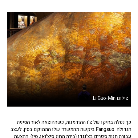
צילום Li Guo-Min.
כך נפלה בחיקו של צ'ו ההזדמנות, כשההוצאה לאור הסינית
הגדולה Fangsuo ביקשה מהמשרד שלו הממוקם בסין, לעצב
עבורה חנות ספרים בצ'נגדו (בירת מחוז סיצ'ואן, סין). ההצעה