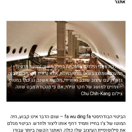
אתגר
מחלקת ספרי הילדים ממוקמת בחלל משני, נמנעת מרעיון
המערה שמוצג בשאר חללי החנות, אלא נראית כמו חבית לבנה
גדולה, עם עיצוב שובב ואוורירי, חלונות אשנב, גג כמו במטוס
– רמזים למושג של חקר וגילוי, אם כי מנקודת מבט שונה.
צילום Chu Chih-Kang
הביטוי הבודהיסטי fa wu ding fa – שום הדבר אינו קבוע, היה
המוטו של צ'ו בחייו ותמיד דחף אותו ליצור ולחדש. הביטוי מגלם
את פילוסופיית העיצוב שלו כולה. האתגר הקשה ביותר עבורו