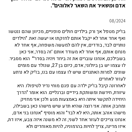
אדם ומשאיר את השאר לאלוהים".
08/2024
בז'יק מטפל אך ורק בילדים חולים סופניים, מכיוון שהם ננטשו
ואף אחד אחר לא יקבל אותם לחזקתו או יעשה זאת. "הילדים
נותרים לבד, בודדים, אין להם למעשה משפחה, אף אחד לא
מנחם אותם, אף אחד לא מעודד אותם 'זה בסדר, אני כאן
בשבילכם, אנחנו עוברים את זה ביחד ויהיה בסדר'" הוא מסביר.
לו עצמו יש בן ביולוגי, אדם, כיום בן 27, שנולד עם מומים
שונים. למרות האתגרים שיש לו עצמו עם בנו, בז'יק לא נרתע
לעזור לאחרים.
לאחרונה קיבל בז'יק ילדה עם פגם מוחי נדיר לטיפולו. היא
עיוורת, חירשת ומשותקת בידיים וברגליים. הוא אומר "הדרך
היחידה לתקשר איתה היא באמצעות מגע ולכן אני מחזיק
ומחבק אותה. אני רוצה שהיא תדע שיש מישהו כאן בשבילה,
מישהו אוהב אותה, היא לא לבד" והוא מוסיף "אנחנו בני אדם,
אנחנו צריכים לעזור אחד לשני, זה לא משנה איזה צבע, איזו דת,
איזו מדינה, צריך לחיות בהרמוניה, להיות מאוחדים ולא