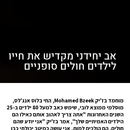
אב יחידני מקדיש את חייו
לילדים חולים סופניים
מוחמד בז'יק Mohamed Bzeek, החי בלוס אנג'לס,
מוסלמי ממוצא לובי, שימש כאב למעל 80 ילדים ב-25
השנים האחרונות "אתה צריך לאהוב אותם כאילו הם
הילדים האמיתיים שלך", אמר בז'יק "אני יודע שהם
חולים, הם הולכים למות, אני עושה כמיטב יכולתי כבן