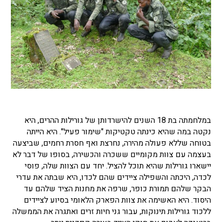
במלחמתה בת 18 השנים להישרדותן של גורילות ההרים, היא
נקטה במה שהיא כינתה טקטיקות "שימור פעיל". היא הייתה
בטוחה שללא פעולה מהירה, נחרצת ואף חסרת רחמים, שביצעה
בעצמה עם צוות מקומיים ששכרה והכשירה, בסופו של דבר לא
יישארו גורילות שהיא תוכל להציל. יחד עם הצוות שלה, פוסי
לכדה, היכתה והשפילה ציידים שהם לכדו, היא שבתה את עדרי
הבקר שלהם תמורת כופר, שרפה את מחנות הציד שלהם עד
היסוד. היא האשימה את צוות הפארק הלאומי בסיוע לציידים
ללכוד גורילות תינוקות, עבור גני חיות זרים ואתגרה את הממשלה