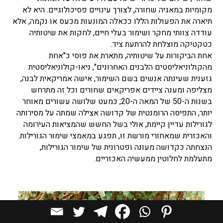
מקומיות במאגיה שחורה, לצורך עינויים פסיכולוגיים. היא לא
תיארה את הפעולות הללו ככאלה המונעות מכעס או נקמה, אלא
עודדה צוותי מחקר ושימור בעלי חיים, לחקות את שיטותיה
כטקטיקה מוצלחת להרתעת ציד.
אחת הביקורות על שיטותיה, מתארת את פוסי כ"אחת
מהקולוניאליסטים הלבנים האחרונים", ניאו-קולוניאליסטית
גזענית שעינתה אנשים בשם השימור, אישה אמריקאית לבנה,
מצליפה ומענה ציידים אפריקאים שחורים וכל זה מתרחש
בשנות ה-50 של המאה ה-20; כמעט שלושה עשורים מאוחר
יותר, התפיסה הרומנטית של קדושה אצילה שמתה על מסירותה
לגורילות עדיין קיימת, אולי בשל החשש שהמציאות העירומה
והאכזרית שמאחורי מורשת זו, תפגע במאמצי שימור הגורילות.
הנצחתה כקדושה מעונה ופטרונית של שימור הגורילות,
מתעלמת לחלוטין ממעשיה האכזריים.