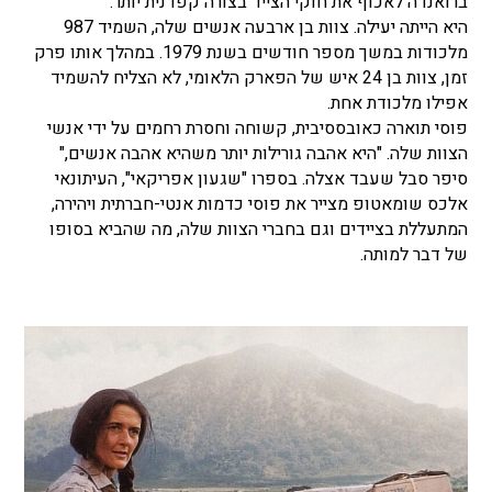
ברואנדה לאכוף את חוקי הצייד בצורה קפדנית יותר.
היא הייתה יעילה. צוות בן ארבעה אנשים שלה, השמיד 987
מלכודות במשך מספר חודשים בשנת 1979. במהלך אותו פרק
זמן, צוות בן 24 איש של הפארק הלאומי, לא הצליח להשמיד
אפילו מלכודת אחת.
פוסי תוארה כאובססיבית, קשוחה וחסרת רחמים על ידי אנשי
הצוות שלה. "היא אהבה גורילות יותר משהיא אהבה אנשים,"
סיפר סבל שעבד אצלה. בספרו "שגעון אפריקאי", העיתונאי
אלכס שומאטופ מצייר את פוסי כדמות אנטי-חברתית ויהירה,
המתעללת בציידים וגם בחברי הצוות שלה, מה שהביא בסופו
של דבר למותה.