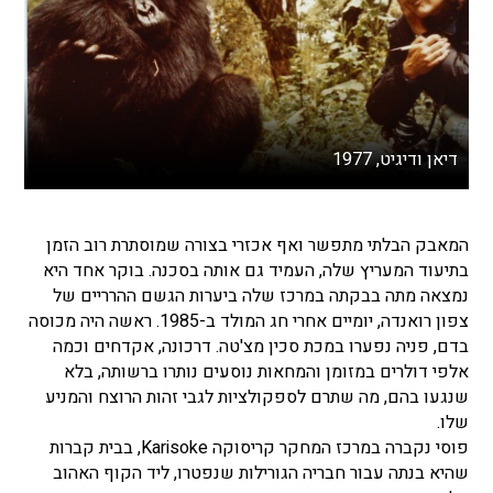
דיאן ודיגיט, 1977
המאבק הבלתי מתפשר ואף אכזרי בצורה שמוסתרת רוב הזמן
בתיעוד המעריץ שלה, העמיד גם אותה בסכנה. בוקר אחד היא
נמצאה מתה בבקתה במרכז שלה ביערות הגשם ההרריים של
צפון רואנדה, יומיים אחרי חג המולד ב-1985. ראשה היה מכוסה
בדם, פניה נפערו במכת סכין מצ'טה. דרכונה, אקדחים וכמה
אלפי דולרים במזומן והמחאות נוסעים נותרו ברשותה, בלא
שנגעו בהם, מה שתרם לספקולציות לגבי זהות הרוצח והמניע
שלו.
פוסי נקברה במרכז המחקר קריסוקה Karisoke, בבית קברות
שהיא בנתה עבור חבריה הגורילות שנפטרו, ליד הקוף האהוב