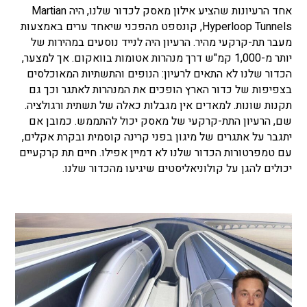
אחד הרעיונות שהציע אילון מאסק לכדור שלנו, היה Martian
Hyperloop Tunnels, קונספט מהפכני שיאחד ערים באמצעות
מעבר תת-קרקעי מהיר. הרעיון היה לנייד נוסעים במהירות של
יותר מ-1,000 קמ"ש דרך מנהרות אטומות בוואקום. אך למצער,
הכדור שלנו לא התאים לרעיון: הנופים והתשתיות המאוכלסים
בצפיפות של כדור הארץ הופכים את המנהרות לאתגר וכך גם
תקנות שונות. למאדים אין מגבלות כאלה של תשתית ורגולציה.
שם, הרעיון התת-קרקעי של מאסק יכול להתממש. כמובן אם
יתגבר על אתגרים של מיגון בפני קרינה קוסמית ובקרת אקלים,
עם טמפרטורות הכדור שלנו לא דמיין אפילו. חיים תת קרקעיים
יכולים להגן על קולוניאליסטים שיגיעו מהכדור שלנו.