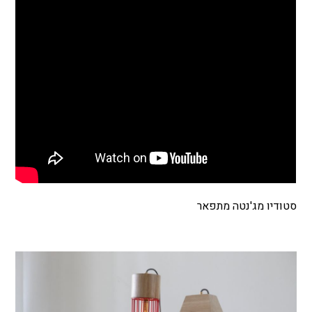
סטודיו מג'נטה מתפאר