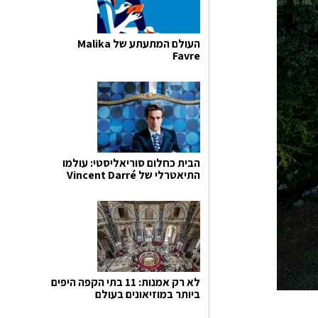
העולם המתעתע של Malika
Favre
הבית כחלום סוריאליסטי: עולמו
התיאטרלי של Vincent Darré
לא רק אמנות: 11 בתי הקפה היפים
ביותר במוזיאונים בעולם