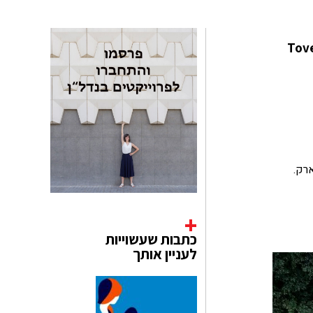
סופרת ומאיירת אגדות לילדים Tove Jansson (1914) מהלסינקי שבפינלנד, הוקם פארק יער Tove
רק.
כתבות שעשוייות
לעניין אותך