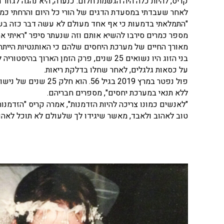
קריס, להיות כלה היה הגשמת חלום. כנערה, היא נהגה לגזור
לאחר שעבדתי במסעדת הדגים של הורי כל היום והרחתי כמו 
"התמלאתי בדמעות כי אף אחד מעולם לא עשה דבר כזה בשביל
מספר כמרים סירבו להשיא אותם וזה שנעתר סיפר "ראיתי אהב
מאורך החיים של מערכת היחסים שלהם כי האותנטיות היית
בני הזוג היו נשואים 25 שנים, פרק הזמן ה
על כסאות גלגלים, לאחר שחלו בדלקת ריאות.
פול נפטר במרץ 2019 ב
ללא תנאי במערכת יחסים", מספרים חבריהם.
"לאנשים כמונו צריכה להיות הזדמנות", אמרה קריס "הזדמנות
טוב לאהוב ולאבד, מאשר שיגידו לך שלעולם לא תוכל לאהוב