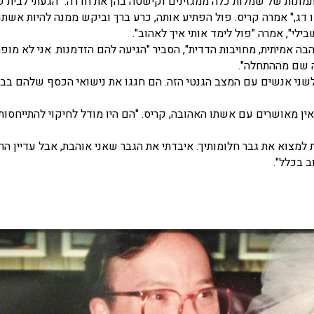
 תמונות של שמלות כלה ממגזינים וקישטה בהן את חדרה. "הגעתי לבית 
דג," אמרה קריס. פול הפתיע אותה, כרע ברך וביקש ממנה להיות אשתו.
י", אמרה "פול לימד אותי איך לאהוב".
ה אמיתית, מחויבות הדדית", הסביר "הגיעה להם הזדמנות. אני לא מופ
ה שם מההתחלה".
ארוך בהיסטוריה לשני אנשים עם המצב הגנטי הזה. הם חגגו את נישואי הכסף שלהם בב
גיל 56. הוא חלק 25 שנים של נישואין מאושרים עם אשתו האהובה, קריס. "הם היו מודל לחיקוי להתייחס
 למצוא את גבר חלומותיך. איבדתי את הגבר שאני אוהבת, אבל עדיין הרב
 בכלל".