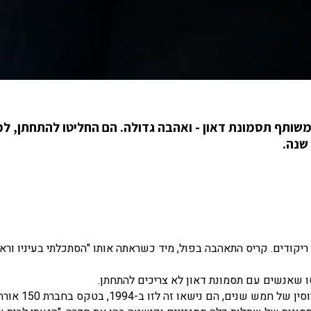
Paul & Kris Scharoun-DeFo, חלקו במשותף תסמונת דאון - ואהבה גדולה. הם החליטו להתחתן,
ריקודים. קריס התאהבה בפול, מיד כשראתה אותו "הסתכלתי בעיניו וראי
ו שאנשים עם תסמונת דאון לא צריכים להתחתן.
אלא שבני הזוג היו נחושים לחלוק את חייהם יחד