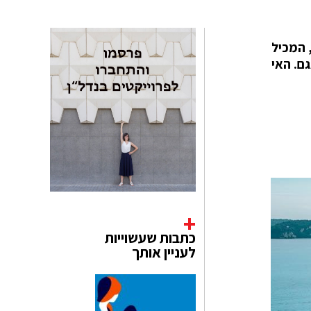
 את Isola Bella ("האי היפה"), המכיל
טרים מהעיירה Stresa שעל שפת האגם. האי
כתבות שעשוייות
לעניין אותך