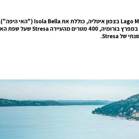
קבוצת האיים Borromean Islands באגם Lago Maggiore בצפון איטליה, כוללת
ארמון, גן איטלקי שלו וכפר דייגים קטן. האי ממוקם במפרץ בורומיה, 400 מ
 Stresa.