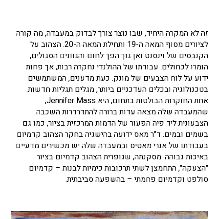
זה לא המקרה היחיד, שבו נוצר צורך לבדוק במעבדה, מה קורה
לציורים מסוף המאה ה-19 ותחילת המאה ה-20. הצהוב על
הקנבסים של וינסנט ואן גוך הפך לחום והגוונים הסגולים,
הומרו לכחולים. עבודתו של ההולנדי נחקרה רבות, אך פחות
ידוע על לוח הצבעים של מונק. כעת מדענים, המשתמשים
בטכנולוגיה ובכלים העדכניים ביותר, מגלים תגליות חדשות.
אחת החוקרות הבולטות בתחום, היא Jennifer Mass,
שהמעבדה שלה מצאה עדות ברורה להתדרדרות השכבה
הצבעונית ליד פיה הפעור של הדמות המרכזית בציור, כמו גם
בשמים ובמים. ד"ר מאס ידועה בהישגיה בחקר הצהוב קדמיום
בעבודתו של אנרי מאטיס ובמעבדה שלה יש מכשירים מדעיים
באיכות גבוהה. מסקנתה, שגופרית הצהוב קדמיום בציור
"הצעקה", התחמצן לשתי תרכובות כימיות לבנות – קדמיום
סולפט וקדמיום פחמתי – בהשפעה סביבתית.