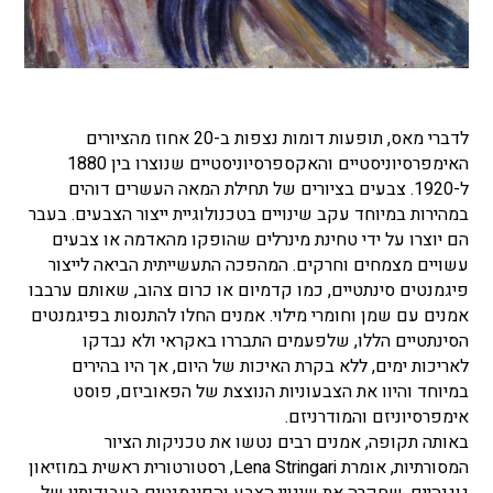
לדברי מאס, תופעות דומות נצפות ב-20 אחוז מהציורים
האימפרסיוניסטיים והאקספרסיוניסטיים שנוצרו בין 1880
ל-1920. צבעים בציורים של תחילת המאה העשרים דוהים
במהירות במיוחד עקב שינויים בטכנולוגיית ייצור הצבעים. בעבר
הם יוצרו על ידי טחינת מינרלים שהופקו מהאדמה או צבעים
עשויים מצמחים וחרקים. המהפכה התעשייתית הביאה לייצור
פיגמנטים סינתטיים, כמו קדמיום או כרום צהוב, שאותם ערבבו
אמנים עם שמן וחומרי מילוי. אמנים החלו להתנסות בפיגמנטים
הסינתטיים הללו, שלפעמים התבררו באקראי ולא נבדקו
לאריכות ימים, ללא בקרת האיכות של היום, אך היו בהירים
במיוחד והיוו את הצבעוניות הנוצצת של הפאוביזם, פוסט
אימפרסיוניזם והמודרניזם.
באותה תקופה, אמנים רבים נטשו את טכניקות הציור
המסורתיות, אומרת Lena Stringari, רסטורטורית ראשית במוזיאון