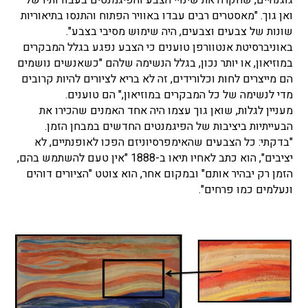
גוגנהיים, שחקרה את שינויי הצבע והפיגמנטים בעבודותיו של
ואן גוך. "מאסטרים רבים עבדו באוויר הפתוח והתנסו בתיאוריות
שונות של צבעים וצבעים, היה שימוש מסיבי בצבע".
באוניברסיטת אנטוורפן טוענים כי הצבע נפגע בגלל המבקרים
במוזיאון, או יותר נכון, בגלל הנשימה שלהם "כשאנשים נושמים
הם מייצרים לחות וכלורידים, זה לא בריא לציורים להיות קרובים
מדי לנשימה של כל המבקרים במוזיאון," הם טוענים.
מעניין לגלות, שואן גוך עצמו היה אחד האמנים שהכירו את
הבעייתיות ביציבות של הפיגמנטים החדשים במבחן הזמן.
"בדקתי: כל הצבעים שהאימפרסיוניזם הפכו לאופנתיים, לא
יציבים", הוא כתב לאחיו תיאו ב-1888 "אין טעם להשתמש בהם,
הזמן רק יבהיר אותם" ובמקום אחר, הוא צוטט "הציורים דוהים
ונעלמים כמו פרחים".