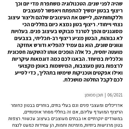
שהיה לפני שנים. הטכנולוגיה משתפרת מדי יום וכך
ריצוף בבטון ימשיך להתפתח ויאפשר למעצבים
וללקוחותיהם, ליישם את העיצובים שלהם וליצור עיצוב
נצחי וייחודי. ריצוף בטון נמצא כיום בחללים הכי
מסוגננים והפך לטרנד מבוקש בעיצוב פנים. בעלויות
לא גבוהות, הבטון מציע ריצוף רב-תכליתי, בצבעים
וגוונים שונים, הוא גם עמיד להפליא ודורש אחזקה
מועטה יחסית, כל אלה הופכים אותו להשקעה חסכונית
וכלכלית במיוחד. הבאנו לכם כמה דוגמאות עיקריות
לרצפות בטון מעוצבות, המיושמות באופן מקצועי
ואילו אפקטים וטכניקות שימשו בתהליך, כדי לסייע
לכם לקבל החלטה מושכלת.
06/2021
|
תוכן ממומן:
אדריכלים ומעצבי פנים וגם בעלי בתים, בוחרים בבטון כחומר
הריצוף המועדף עליהם, אם זה בחללי מסחר אופנתיים,
במשרדים יוקרתיים או בבתים מעוצבים בעיצוב עכשווי. רצפות
בטון מרגישות ביתיות, מזמינות וחמות, הן עמידות כמעט לנצח