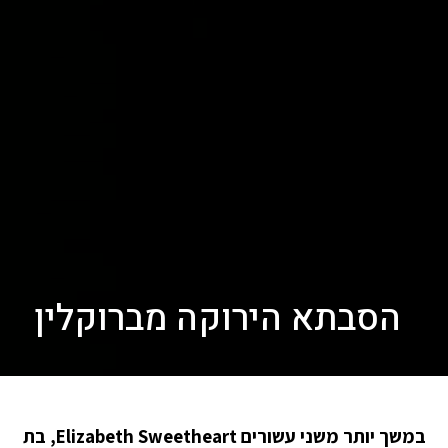
הסבתא הירוקה מברוקלין
במשך יותר משני עשורים Elizabeth Sweetheart, בת