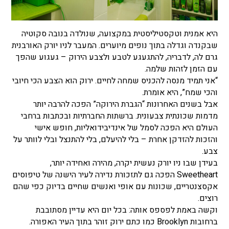
היא אמנית וטקסטיליסטית במקצועה, שנולדה בנובה סקוטיה
שבקנדה וגדלה בתוך נופים מיוערים. המעבר לניו יורק האורבנית
גרם לה, לדבריה, להתגעגע לטבע ולצבע הירוק – געגוע שהפך
עם הזמן לזהות שלמה.
“אני תמיד מנסה להכניס שמחה לחיים. ירוק הוא הצבע הכי חיובי
והכי שמח”, היא אומרת.
אבל בשנים האחרונות “הגברת הירוקה” הפכה להרבה יותר
מדמות שכונתית צבעונית. ברשתות החברתיות ובכתבות ברחבי
העולם היא הפכה לסמל של אינדיבידואליות, חופש אישי
והזכות להזדקן אחרת – בלי להיעלם, בלי להתנצל ובלי לוותר על
צבע.
בעידן שבו ניו יורק נעשית יקרה, מהירה ואחידה יותר,
Sweetheart הפכה גם לתזכורת נדירה לעיר הישנה של טיפוסים
אקסצנטריים, שכונות עם אופי ואנשים שחיים בדיוק כפי שהם
רוצים.
וקשה באמת לפספס אותה: בכל יום היא עדיין מסתובבת
ברחובות Brooklyn כמו כתם ירוק זוהר בתוך העיר האפורה.