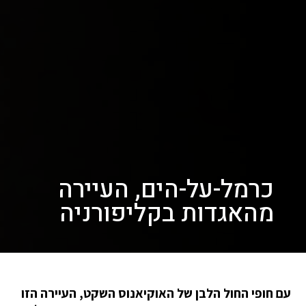
כרמל-על-הים, העיירה
מהאגדות בקליפורניה
עם חופי החול הלבן של האוקיאנוס השקט, העיירה הזו