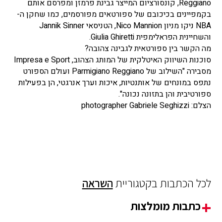
Reggiano, קונסורציום המייצר גבינת פרמזן ומפרסם אותם
בקמפיינים בכיכובם של ספורטאים מפורסמים, כמו שחקן ה-
NBA ניקו מניון Nico Mannion, הטניסאי Jannik Sinner
והשחיינית הפראלימפית Giulia Ghiretti.
מה הקשר בין ספורטאית לגבינה צהובה?
סוכנות השיווק האיטלקית של המותג הצהוב, Impresa e Sport
מסבירה "השילוב של Parmigiano Reggiano ועולם הספורט
נתפס במונחים של אותנטיות, איכות וערך אנרגטי, הן בפעילות
ספורטיבית והן בתזונה נכונה".
הצלם: photographer Gabriele Seghizzi
לכל הכתבות בקטגוריית
השראה
כתבות מומלצות