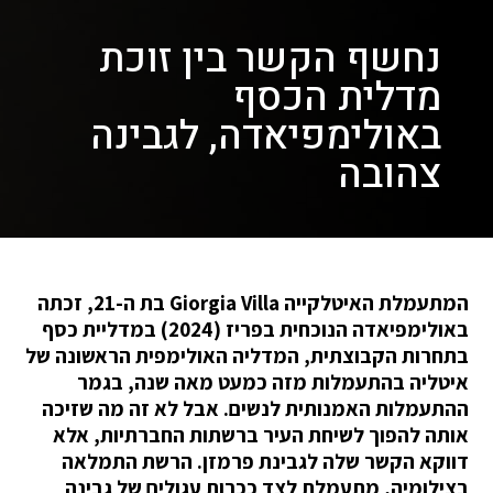
נחשף הקשר בין זוכת
מדלית הכסף
באולימפיאדה, לגבינה
צהובה
המתעמלת האיטלקייה Giorgia Villa בת ה-21, זכתה
באולימפיאדה הנוכחית בפריז (2024) במדליית כסף
בתחרות הקבוצתית, המדליה האולימפית הראשונה של
איטליה בהתעמלות מזה כמעט מאה שנה, בגמר
ההתעמלות האמנותית לנשים. אבל לא זה מה שזיכה
אותה להפוך לשיחת העיר ברשתות החברתיות, אלא
דווקא הקשר שלה לגבינת פרמזן. הרשת התמלאה
בצילומיה, מתעמלת לצד ככרות עגולים של גבינה