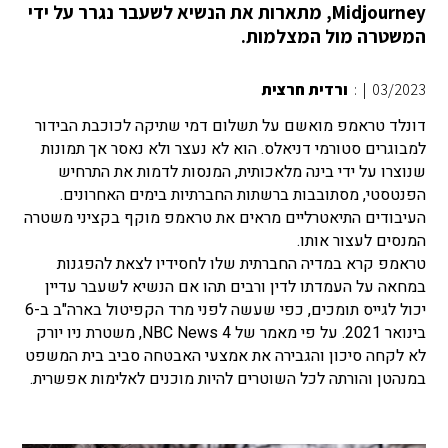
Midjourney, מתארות את הנשיא לשעבר נגרר על ידי
המשטרה מול המצלמות.
03/2023
|
:
ורדית חרצית
דונלד טראמפ מואשם על תשלום דמי שתיקה לכוכבת הבידור
למבוגרים סטורמי דניאלס. הוא לא נעצר ולא נאסר אך תמונות
שנוצרו על ידי בינה מלאכותית, המנסות לדמות את התרחיש
הפנטסטי, מסתובבות ברשתות החברתיות בימים האחרונים.
העיבודים התיאטרליים מראים את טראמפ מוקף בקציני משטרה
המנסים לעצור אותו.
טראמפ קרא במדיה החברתית שלו לחסידיו לצאת להפגנות
במחאה על העמדתו לדין ורבים תהו אם הנשיא לשעבר עדיין
יכול לגייס תומכים, כפי שעשה לפני מרד הקפיטול בארה"ב ב-6
בינואר 2021. על פי מאמר של NBC News 4, משטרת ניו יורק
לא לקחה סיכון והגבירה את אמצעי האבטחה סביב בית המשפט
במנהטן והורתה לכל השוטרים להיות מוכנים לאלימות אפשרית.