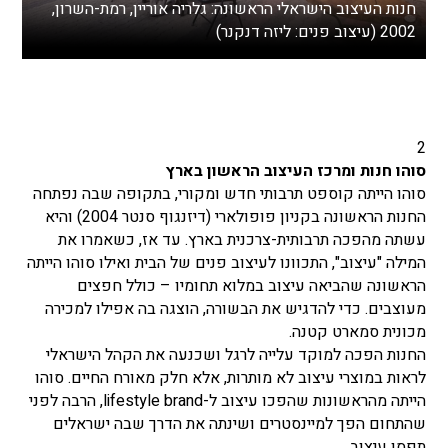
חנות העיצוב הישראלי הראשונה: גלריה אוריין, רמת-השרון,
2002 (עיצוב פנים: ליזה דנקנר)
2
סוהו חנות ומרכז העיצוב הראשון בארץ
סוהו הייתה קוספט תרבותי חדש ומקורי, בתקופה שבה נפתחה
החנות הראשונה בקניון פופולארי (דיזנגוף סנטר 2004) והיא
עשתה מהפכה תרבותית-צרכנית בארץ. עד אז, כשאמרו את
המילה "עיצוב", התכוונו לעיצוב פנים של הבית ואילו סוהו הייתה
הראשונה שהביאה עיצוב במלוא תחומיו
–
כולל חפצים
מעוצבים. כדי להדגיש את הבשורה, הוצגה בה אפילו למכירה
מכונית סמארט קטנה.
החנות הפכה למוקד עלייה לרגל ושכנעה את הקהל הישראלי
לראות במוצרי עיצוב לא מותרות, אלא חלק מאורח החיים. סוהו
הייתה מהראשונות שהפכו עיצוב ל-lifestyle brand, הרבה לפני
שהתחום הפך למיינסטרים ושינתה את הדרך שבה ישראלים
תפסו עיצוב.