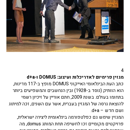
4
מגזין פרימיום לאדריכלות ועיצוב:
DOMUS
ו-
d+a
כתב העת הבינלאומי האייקוני
DOMUS
מופץ ב-117 מדינות,
הוא הוותיק (נוסד ב-1928) ובין הנחשבים והמשפיעים ביותר
בתחומו בעולם. בשנת 2009, חתם אוריין על זיכיון רשמי
להוצאת גרסה של המגזין בעברית, אשר עם השנים, זכה למיתוג
ושם חדש
–
d+a
.
המגזין שימש גם כפלטפורמה בינלאומית ליצירה ישראלית,
פרויקטים מקומיים זכו לחשיפה תחת המותג domus, מה