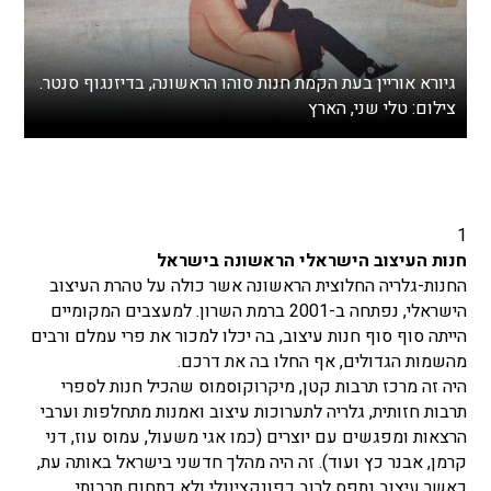
גיורא אוריין בעת הקמת חנות סוהו הראשונה, בדיזנגוף סנטר.
צילום: טלי שני, הארץ
1
חנות העיצוב הישראלי הראשונה בישראל
החנות-גלריה החלוצית הראשונה אשר כולה על טהרת העיצוב
הישראלי, נפתחה ב-2001 ברמת השרון. למעצבים המקומיים
הייתה סוף סוף חנות עיצוב, בה יכלו למכור את פרי עמלם ורבים
מהשמות הגדולים, אף החלו בה את דרכם.
היה זה מרכז תרבות קטן, מיקרוקוסמוס שהכיל חנות לספרי
תרבות חזותית, גלריה לתערוכות עיצוב ואמנות מתחלפות וערבי
הרצאות ומפגשים עם יוצרים (כמו אגי משעול, עמוס עוז, דני
קרמן, אבנר כץ ועוד). זה היה מהלך חדשני בישראל באותה עת,
כאשר עיצוב נתפס לרוב כפונקציונלי ולא כתחום תרבותי.