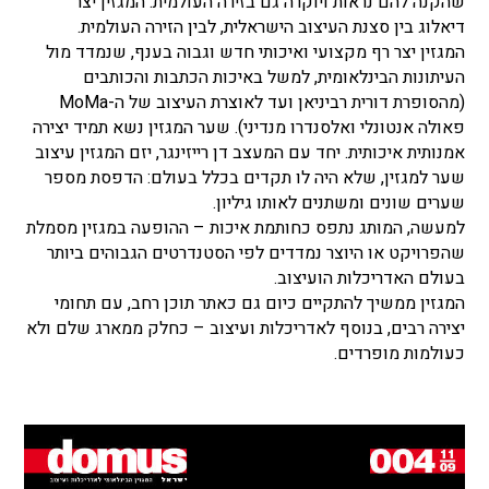
שהקנה להם נראות ויוקרה גם בזירה העולמית. המגזין יצר
דיאלוג בין סצנת העיצוב הישראלית, לבין הזירה העולמית.
המגזין יצר רף מקצועי ואיכותי חדש וגבוה בענף, שנמדד מול
העיתונות הבינלאומית, למשל באיכות הכתבות והכותבים
(מהסופרת דורית רביניאן ועד לאוצרת העיצוב של ה-
MoMa
פאולה אנטונלי ואלסנדרו מנדיני).
שער המגזין נשא תמיד יצירה
אמנותית איכותית. יחד עם המעצב דן רייזינגר, יזם המגזין עיצוב
שער למגזין, שלא היה לו תקדים בכלל בעולם: הדפסת מספר
שערים שונים ומשתנים לאותו גיליון.
למעשה, המותג נתפס כחותמת איכות – ההופעה במגזין מסמלת
שהפרויקט או היוצר נמדדים לפי הסטנדרטים הגבוהים ביותר
בעולם האדריכלות הועיצוב.
המגזין ממשיך להתקיים כיום גם כאתר תוכן רחב, עם תחומי
יצירה רבים, בנוסף לאדריכלות ועיצוב – כחלק ממארג שלם ולא
כעולמות מופרדים.