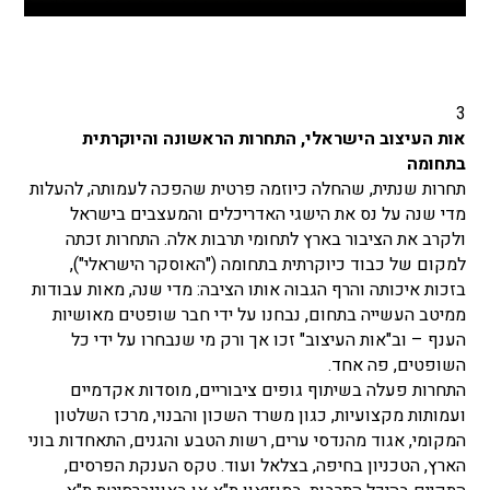
3
אות העיצוב הישראלי, התחרות הראשונה והיוקרתית
בתחומה
תחרות שנתית, שהחלה כיוזמה פרטית שהפכה לעמותה, להעלות
מדי שנה על נס את הישגי האדריכלים והמעצבים בישראל
ולקרב את הציבור בארץ לתחומי תרבות אלה. התחרות זכתה
למקום של כבוד כיוקרתית בתחומה ("האוסקר הישראלי"),
בזכות איכותה והרף הגבוה אותו הציבה: מדי שנה, מאות עבודות
ממיטב העשייה בתחום, נבחנו על ידי חבר שופטים מאושיות
הענף – וב"אות העיצוב" זכו אך ורק מי שנבחרו על ידי כל
השופטים, פה אחד.
התחרות פעלה בשיתוף גופים ציבוריים, מוסדות אקדמיים
ועמותות מקצועיות, כגון משרד השכון והבנוי, מרכז השלטון
המקומי, אגוד מהנדסי ערים, רשות הטבע והגנים, התאחדות בוני
הארץ, הטכניון בחיפה, בצלאל ועוד.
טקס הענקת הפרסים,