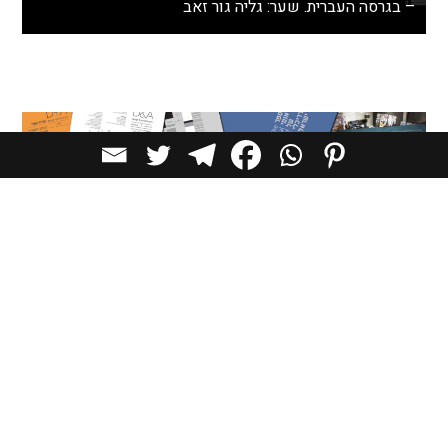
– בגרסה העברית. שער: גליה גור זאב
מגזין הפרימיום לאדריכלות, עיצוב ואמנות d+a.
5