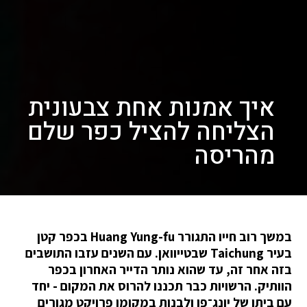
איך אמנות אחת צבעונית
הצליחה להציל כפר שלם
מהריסה
במשך רוב חייו התגורר Huang Yung-fu בכפר קטן
בעיר Taichung שבטייוואן. עם השנים עזבו התושבים
בזה אחר זה, עד שהוא נותר הדייר האחרון בכפר
הוותיק. הרשויות כבר תכננו להרוס את המקום - יחד
עם ביתו של יונג־פו ולבנות במקומו פרויקט מגורים