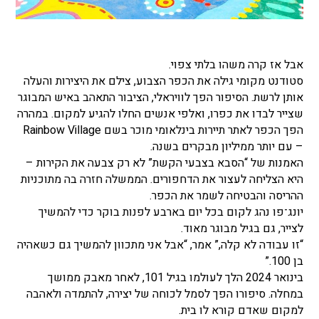
אבל אז קרה משהו בלתי צפוי.
סטודנט מקומי גילה את הכפר הצבוע, צילם את היצירות והעלה
אותן לרשת. הסיפור הפך לוויראלי, הציבור התאהב באיש המבוגר
שצייר לבדו את כפרו, ואלפי אנשים החלו להגיע למקום. במהרה
הפך הכפר לאתר תיירות בינלאומי מוכר בשם Rainbow Village
– עם יותר ממיליון מבקרים בשנה.
האמנות של “הסבא בצבעי הקשת” לא רק צבעה את הקירות –
היא הצליחה לעצור את הדחפורים. הממשלה חזרה בה מתוכניות
ההריסה והבטיחה לשמר את הכפר.
יונג־פו נהג לקום בכל יום בארבע לפנות בוקר כדי להמשיך
לצייר, גם בגיל מבוגר מאוד.
“זו עבודה לא קלה,” אמר, “אבל אני מתכוון להמשיך גם כשאהיה
בן 100.”
בינואר 2024 הלך לעולמו בגיל 101, לאחר מאבק ממושך
במחלה. סיפורו הפך לסמל לכוחה של יצירה, להתמדה ולאהבה
למקום שאדם קורא לו בית.