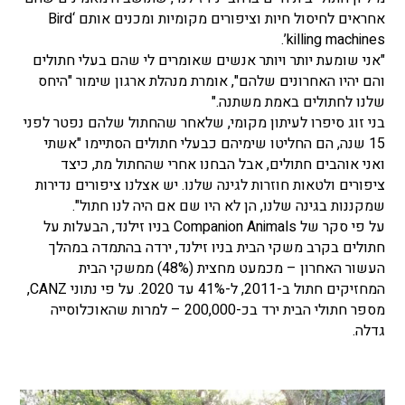
אחראים לחיסול חיות וציפורים מקומיות ומכנים אותם ‘Bird
killing machines’.
"אני שומעת יותר ויותר אנשים שאומרים לי שהם בעלי חתולים
והם יהיו האחרונים שלהם", אומרת מנהלת ארגון שימור "היחס
שלנו לחתולים באמת משתנה."
בני זוג סיפרו לעיתון מקומי, שלאחר שהחתול שלהם נפטר לפני
15 שנה, הם החליטו שימיהם כבעלי חתולים הסתיימו "אשתי
ואני אוהבים חתולים, אבל הבחנו אחרי שהחתול מת, כיצד
ציפורים ולטאות חוזרות לגינה שלנו. יש אצלנו ציפורים נדירות
שמקננות בגינה שלנו, הן לא היו שם אם היה לנו חתול".
על פי סקר של Companion Animals בניו זילנד, הבעלות על
חתולים בקרב משקי הבית בניו זילנד, ירדה בהתמדה במהלך
העשור האחרון – מכמעט מחצית (48%) ממשקי הבית
המחזיקים חתול ב-2011, ל-41% עד 2020. על פי נתוני CANZ,
מספר חתולי הבית ירד בכ-200,000 – למרות שהאוכלוסייה
גדלה.