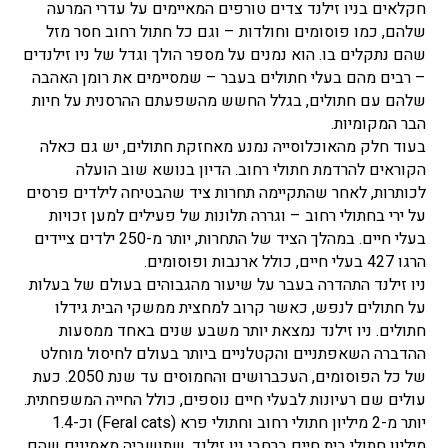
חקלאים בניו זילנד צדים טורפים המאיימים על עדרי המרעה
שלהם, כמו פוסומים וחולדות – וגם כל חתול רחוב חסר מזל
שהם נתקלים בו. הוא נמנים על מספר הולך וגדל של ניו זילנדים
– רבים מהם בעלי חתולים בעבר – שמסיימים את רומן האהבה
שלהם עם חתולים, בגלל החשש מהשפעתם ההרסנית על חיות
הבר המקומיות.
בעוד חלק מהאוכלוסייה נמנע מאחזקת חתולים, יש גם כאלה
הקוראים להרדמת חתולי רחוב. הדיון בנושא שוב הועלה
לכותרות, לאחר שהתקיימה תחרות ציד שהבטיחה לילדים פרסים
על ירי בחתולי רחוב – וגררה תלונות של פעילים למען זכויות
בעלי חיים. במהלך הציד של התחרות, יותר מ-250 ילדים ציידים
הרגו 427 בעלי חיים, כולל ארנבות ופוסומים.
ניו זילנד התהדרה בעבר על שיעור מהגבוהים בעולם של בעלות
על חתולים לנפש, כאשר קרוב למחצית ממשקי הבית גידלו
חתולים. ניו זילנד נמצאת יותר משבע שנים באחד ממסעות
ההדברה השאפתניים והקטלניים ביותר בעולם לחיסול מוחלט
של כל הפוסומים, העכברושים והחמוסים עד שנת 2050. כעת
עולים שם רעיונות לבעלי חיים נוספים, כולל החייה המשפחתית.
יותר מ-2 מיליון חתולי רחוב וחתולי פרא (Feral cats) וכ-1.4
מיליון חתולי בית חיים ברחבי ניו זילנד, שתושביה מאמינים שהם