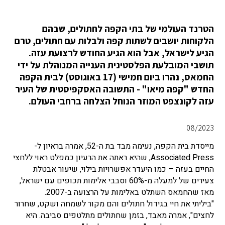
הטרנד העולמי של בתי הקפה לחתולים, שבהם
הלקוחות יושבים לשתות קפה ולבלות עם חתולים, טרם
הגיע לישראל, אבל הוא הגיע החודש לרצועת עזה.
תושבי המובלעת הפלסטינית הענייה המנוהלת על ידי
החמאס, נהרו ביום חמישי (17 באוגוסט) לבית הקפה
החדש "קפה מיאו" - התשובה האסקפיסטית של העיר
עזה לקונצפט המוזר הנוחל הצלחה ברחבי העולם.
08/2023
מייסדת בית הקפה, נעימה מבד בת ה-52, אמרה בראיון ל-
Associated Press, שהיא ראתה את הרעיון כמפלט ראוי ללחצי
החיים בעזה – כמו היעדר אפשרויות בילוי, שיעור אבטלת
צעירים של למעלה מ-60% וסבבי אלימות תכופים עם ישראל,
מאז שהחמאס השתלט באלימות על הרצועה ב-2007.
"ביליתי את חיי בגידול חתולים והם מקור לשמחה ושקט, שחרור
לחצים", אמרה מאבד, בזמן שחתולים מתלטפים סביבה. היא