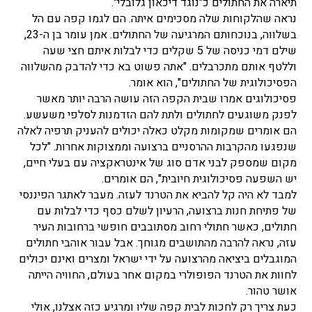
תיארה את החתולים כ"נוגד דיכאון גלובלי".
נראה שהלקוחות שלה מסכימים איתה. הם לגמו קפה עם הל
בשלווה, בנוכחותם המרגיעה של החתולים. אמן עומר בן ה-23,
שילם דמי כניסה של 5 שקלים כדי לבלות איתם חצי שעה
וללטף אותם מתכרבלים. "אתה פשוט בא כדי להדבק מהשלווה
הפסיכולוגית של החתולים", הוא אומר.
פסיכולוגים אמרו שבית הקפה הזה עושה הרבה יותר מאשר
לפנק משוגעים לחתולים ולתת להם הזדמנות לסלפי משעשע.
הם אומרים שמקומות מקלט כאלה יכולים להעניק תרפיה לאלה
שנפגעו מהקרבות ההרסניים ברצועה וממצוקות אחרות. "לכל
מקום שמספק לבני אדם סוג של אינטראקציה עם בעלי חיים,
יש השפעה פסיכולוגית חיובית", הם אומרים.
למבד לא היה קל להביא את הטרנד לעזה. מעבר לאתגר הפיננסי
של פתיחת חנות ברצועה, הרעיון לשלם כסף כדי לבלות עם
חתולים, כאשר חתולי רחוב מסתובבים חופשי ברחובות העיר
עזה, נראה להרבה מהתושבים מגוחך. אבל עבור אוהבי חתולים
המוגבלים ביציאה מהרצועה על ידי ישראל ומצרים ואינם יכולים
לחוות את הטרנד הפופולרי במקום אחר בעולם, החוויה הייתה
אושר טהור.
כעת צריך רק לחכות לבית קפה שליו ומרגיע כזה אצלנו, אולי