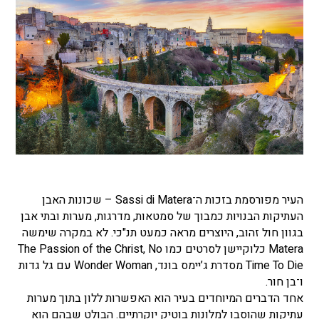
העיר מפורסמת בזכות ה־Sassi di Matera – שכונות האבן
העתיקות הבנויות כמבוך של סמטאות, מדרגות, מערות ובתי אבן
בגוון חול זהוב, היוצרים מראה כמעט תנ"כי. לא במקרה שימשה
Matera כלוקיישן לסרטים כמו The Passion of the Christ, No
Time To Die מסדרת ג’יימס בונד, Wonder Woman עם גל גדות
ו־בן חור.
אחד הדברים המיוחדים בעיר הוא האפשרות ללון בתוך מערות
עתיקות שהוסבו למלונות בוטיק יוקרתיים. הבולט שבהם הוא