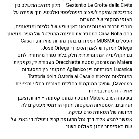
Sextantio Le Grotte della Civita – מלון מרהיב המשלב בין
אדריכלות עתיקה לעיצוב מינימליסטי ואלגנטי, תוך שמירה על
האופי המקורי של המערות.
חובבי תרבות ואמנות ימצאו כאן שפע של גלריות ומוזיאונים,
בהם Casa Noha המספר את סיפורה המטלטל של העיר, מוזיאון
הפסלים MUSMA הממוקם בתוך מערות עתיקות, ו־Casa
Ortega המוקדש לאמן הספרדי José Ortega.
גם הקולינריה המקומית היא חלק בלתי נפרד מהחוויה: לחם
Matera המפורסם, פסטת Orecchiette בעבודת יד, נקניקיות
Lucanica מסורתיות ויין Aglianico המקומי. בין המסעדות
המומלצות נמצאות Osteria al Casale ו־Trattoria del
Caveoso, שתיהן ממוקמות בחללים חצובים בסלע ומציעות
אווירה דרמטית במיוחד.
בשעות הערב Matera הופכת כמעט קסומה – אורות האבן
הזהובים, הסמטאות השקטות והנוף הדרמטי מעניקים לה
תחושה של תפאורת סרט עתיקה.
אפשר להגיע אליה דרך נמל התעופה קרול וויטילה די בארי, על
שם האפיפיור יוחנן פאולוס השני.