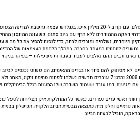
דאקה, בירת בנגלדש, היא אחת הערים המאוכלסות ביותר בעולם, עם קרוב ל-20 מיליון איש. בנגלדש עצמה נחשבת למדי
רחי דאקה מתמודדים ללא הרף עם ביוב סתום. כשעונת המונסון מתחיל
קיון מיוחדים, נשלחים ומורדים לביוב, כדי לנסות להסיר את כל מה שעש
ב, נחשבים לתחתית המעמד בחברה. במהלך מלחמת העצמאות של המדינה
 נדכאים ורבים מהם נאלצים לעבוד בעבודות משפילות – בעיקר בניקוי 
ם. לא מסופק להם ציוד או בגדים מתאימים, הם פשוט נכנסים לביוב כ
הולכים לשחות ומועדים לבעיות עור ומחלות קטלניות. בשנת 2008 נהרגו 7 עובדים חדשים נשלחו לפתוח סתימת ניקוז, מ
 עם פגיעות, כמו עובד שעמוד השדרה שלו התעוות בגלל הכימיקלים ול
ושני ראשי ערים נפרדים, כאשר כל המחלקות אינן מצליחות לטפל כרא
 תנאי הבריאות נוראיים וחלק מזה כתוצאה מבעיית הביוב הלקויה. הכישלון בבניי
דאקה, הוביל לבעיות הביוב.