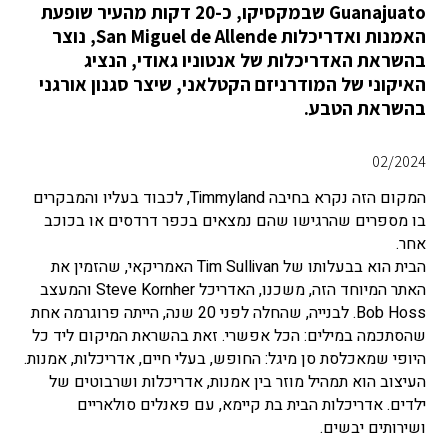
Guanajuato שבמקסיקו, כ-20 דקות מהעיר שופעת
האמנות ואדריכלות San Miguel de Allende, נוצר
בהשראת האדריכלות של אנטוניו גאודי, הנציג
האיקוני של המודרניזם הקטלאני, שיצר סגנון אורגני
בהשראת הטבע.
02/2024
המקום הזה נקרא בחיבה Timmyland, לכבוד בעליו והמבקרים
בו מספרים שהרגישו שהם נמצאים בכפר דרדסים או בכוכב
אחר.
הבית הוא בבעלותו של Tim Sullivan האמריקאי, שהזמין את
האתר המיוחד הזה, משכנו, האדריכל Steve Kornher והמעצב
Bob Hoss. לבנייה, שהחלה לפני 20 שנה, הייתה פרוגרמה אחת
שהסתכמה במילים: הכל אפשרי. זאת בהשראת המיקום ליד כל
היופי שמאכלסת סן מיגל: החופש, בעלי חיים, אדריכלות, אמנות.
העיצוב הוא תמהיל מוזר בין אמנות, אדריכלות ושרבוטים של
ילדים. אדריכלות הבית בת קיימא, עם פאנלים סולאריים
ושירותים יבשים.