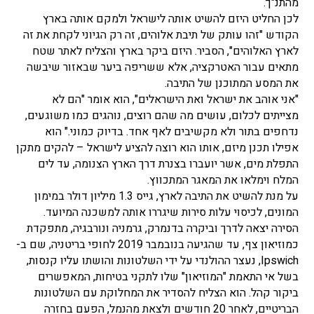
מהתנ"ך.
לכן החליט היזם להשיט אותה לישראל ולמקם אותה בארץ
הקודש "זהו עותק של תיבת אלוהים, זה רק הגיוני לקחת את זה
לארץ האלוהים", הסביר. היזם ביקר בארץ והצליח לאתר שטח
מתאים עבור האטרקציה, אלא ששריפה ביער שבאזור שיבשה
את המסע המתוכנן של התיבה.
"אני אוהב את ישראל ואת הישראלים", הוא אומר "הם לא
מצייתים לכלום, עושים מה שהם רוצים, נוהגים כמו משוגעים,
נדחפים בתור ולא מקשיבים לאף אחד. בדיוק כמוני." הוא
אפילו תכנן מיזם, אותו הוא רוצה להציע לישראל – להקים מתקן
התפלת מים, אשר יועברו בצנרת דרך הארץ הצנומה, עד לים
המלח וימלאו את המאגר המתכווץ.
על מנת להשיט את התיבה לארץ, גייס 1.3 מיליון דולר במימון
המונים, לכיסוי עלות סירות שיגררו אותה למשכנה המיועד.
הסירה יצאה לדרך וביקרה בדנמרק, גרמניה ונורבגיה, מתפקדת
כמוזיאון צף, עד שהגיעה בנובמבר 2019 לחופי בריטניה, שם ב-
Ipswich, נעצר ההולנדי על ידי השלטונות והושתו עליו קנסות,
בשל אי התאמת "המוזיאון" שלו לתקני בטיחות, המאפשרים
ביקור קהל. הוא הצליח להסדיר את המחלוקת עם השלטונות
הבריטיים, לאחר 20 חודשים ולצאת מהנמל, הפעם בחזרה