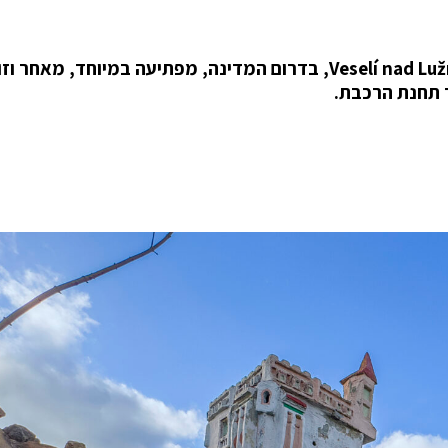
חורבת טירה מלכותית מרשימה בעיירה הצ'כית Veselí nad Lužnicí, בדרום המדינה, מפתיעה במיוחד, מאחר 
 תחנת הרכבת.