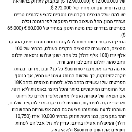
של 12,000,000 € (12,900,000 $) ובקבוק לתינוק בהשראת
בובה רוסית, עם תג מחיר של 272,000 $.
יש להם שלל מוצרים דקדנטים נוספים להציע להורים טריים
ועתירי ממון. החל מעיצוב חדרי תינוקות לפי הזמנה וכלה
בפריטים בודדים כמו מיטת תינוק במחיר של 60,000 € (65,000
$).
החפץ היוקרתי ביותר שתוכלו לקנות בחנות סומו בימינו, הוא קו
מוצצים, הנחשבים למוצצים היקרים בעולם, במחיר של 100
אלף יורו (108 אלף דולר) כל אחד. ישנן שלוש גרסאות: יהלום
וזהב טהור, יהלום וזהב לבן וזהב ורוד.
אז מה מייקר את מוצרי
Suommo
כל כך? ובכן, מדובר במותג
יוקרה לתינוקות, כך שלשם המותג עצמו יש מחיר, אך בנוסף
הפריטים שלו עשויים מזהב מלא, לפחות מצופים בזהב 18K
ועל החומרים האיכותיים ביותר והכל מיוצר באומנות ללא דופי.
אם הוצאה של עשרות ואפילו מאות אלפי דולרים על ריהוט
ואביזרי יוקרה לתינוקות, נשמעת לכם יקרה מדי לתקציב שלכם,
תשמחו לדעת שסומומו מציעה גם כמה אפשרויות מתחשבות
יותר בתקציבן, כמו מיטת תינוק במחיר 10,000 אירו (10,750
דולר) והמשלוח אפילו בחינם. עדיין לא זול, אבל הם לפחות
נושאים את השם
Suommo
ולא איקאה.