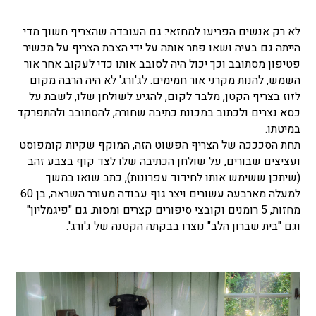
לא רק אנשים הפריעו למחזאי: גם העובדה שהצריף חשוך מדי
הייתה גם בעיה ושאו פתר אותה על ידי הצבת הצריף על מכשיר
פטיפון מסתובב וכך יכול היה לסובב אותו כדי לעקוב אחר אור
השמש, להנות מקרני אור חמימים. לג'ורג' לא היה הרבה מקום
לזוז בצריף הקטן, מלבד לקום, להגיע לשולחן שלו, לשבת על
כסא נצרים ולכתוב במכונת כתיבה שחורה, להסתובב ולהתפרקד
במיטתו.
תחת הסכככה של הצריף הפשוט הזה, המוקף שקיות קומפוסט
ועציצים שבורים, על שולחן הכתיבה שלו לצד קוף בצבע זהב
(שיתכן ששימש אותו לחידוד עפרונות), כתב שואו במשך
למעלה מארבעה עשורים ויצר גוף עבודה מעורר השראה, בן 60
מחזות, 5 רומנים וקובצי סיפורים קצרים ומסות. גם "פיגמליון"
וגם "בית שברון הלב" נוצרו בבקתה הקטנה של ג'ורג'.